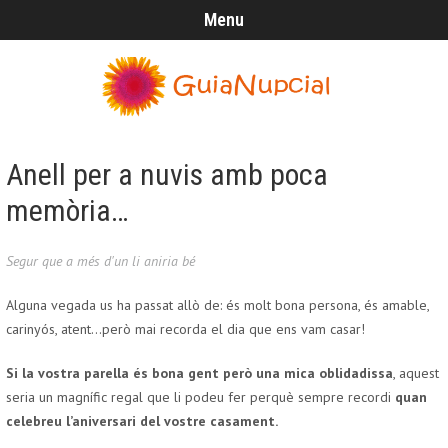
Menu
Anell per a nuvis amb poca
memòria…
Segur que a més d'un li aniria bé
Alguna vegada us ha passat allò de: és molt bona persona, és amable,
carinyós, atent…però mai recorda el dia que ens vam casar!
Si la vostra parella és bona gent però una mica oblidadissa
, aquest
seria un magnífic regal que li podeu fer perquè sempre recordi
quan
celebreu l’aniversari del vostre casament.