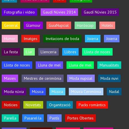
Fotografia i vídeo
Gaudí Núvies 2014
Gaudí Núvies 2015
General
Glamour
GuiaNupcial
Horòscop
Hotels
Humor
Imatges
Invitacions de boda
Joieria
Joieria
La festa
Llar
Llenceria
Llibres
Llista de noces
Llista de noces
Lluna de mel
Lluna de mel
Manualitats
Masies
Mestres de cerimònia
Moda nupcial
Moda nuvi
Moda núvia
Música
Música
Música Cerimònia
Nadal
Notícies
Novetats
Organització
Packs romàntics
Parella
Pasarel·la
Pastís
Portes Obertes