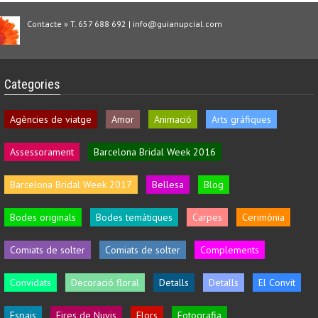
Contacte » T. 657 688 692 | info@guianupcial.com
Categories
Agències de viatge
Amor
Animació
Arts gràfiques
Assessorament
Barcelona Bridal Week 2016
Barcelona Bridal Week 2017
Bellesa
Blog
Bodes originals
Bodes temàtiques
Carpes
Cerimònia
Comiats de solter
Comiats de solter
Complements
Convidats
Decoració floral
Detalls
Detalls
El Convit
Espais
Fires de Nuvis
Flors
Fotografia