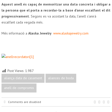
Aquest anell és capaç de memoritzar una data concreta i obligar a
la persona que el porta a recordar-la a base d’anar escalfant el dit
progressivament.
Segons es va acostant la data, l’anell s’anirà
escalfant cada vegada més.
Més informació a
Alaska Jewelry
www.alaskajewelry.com
Post Views:
1.987
aliança data de casament
aliances de boda
anell de compromis
Comments are disabled