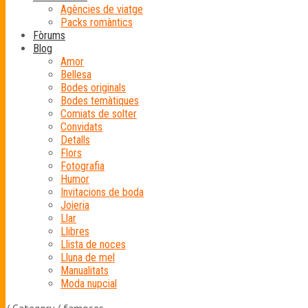
Agències de viatge
Packs romàntics
Fòrums
Blog
Amor
Bellesa
Bodes originals
Bodes temàtiques
Comiats de solter
Convidats
Detalls
Flors
Fotografia
Humor
Invitacions de boda
Joieria
Llar
Llibres
Llista de noces
Lluna de mel
Manualitats
Moda nupcial