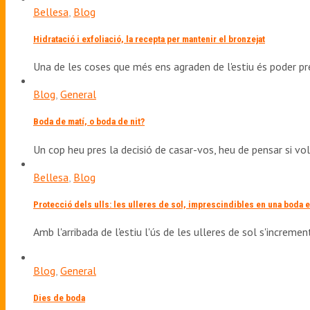
Bellesa
,
Blog
Hidratació i exfoliació, la recepta per mantenir el bronzejat
Una de les coses que més ens agraden de l'estiu és poder p
Blog
,
General
Boda de matí, o boda de nit?
Un cop heu pres la decisió de casar-vos, heu de pensar si vo
Bellesa
,
Blog
Protecció dels ulls: les ulleres de sol, imprescindibles en una boda 
Amb l'arribada de l'estiu l'ús de les ulleres de sol s'increm
Blog
,
General
Dies de boda