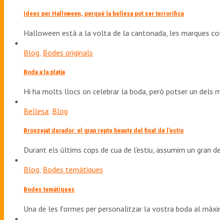
Idees per Halloween, perquè la bellesa pot ser terrorífica
Halloween està a la volta de la cantonada, les marques co
Blog
,
Bodes originals
Boda a la platja
Hi ha molts llocs on celebrar la boda, però potser un dels 
Bellesa
,
Blog
Bronzejat durador: el gran repte beauty del final de l’estiu
Durant els últims cops de cua de l'estiu, assumim un gran d
Blog
,
Bodes temàtiques
Bodes temàtiques
Una de les formes per personalitzar la vostra boda al màx