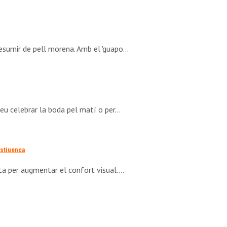
resumir de pell morena. Amb el 'guapo…
leu celebrar la boda pel matí o per…
estiuenca
enta per augmentar el confort visual.…