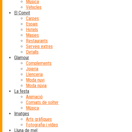
Música
Vehicles
El Convit
Carpes
Espais
Hotels
Masies
Restaurants
Serveis extres
Detalls
Glamour
Complements
Joieria
Llenceria
Moda nuvi
Moda núvia
La festa
Animació
Comiats de solter
Música
Imatges
Arts gràfiques
Fotografia i vídeo
Lluna de mel