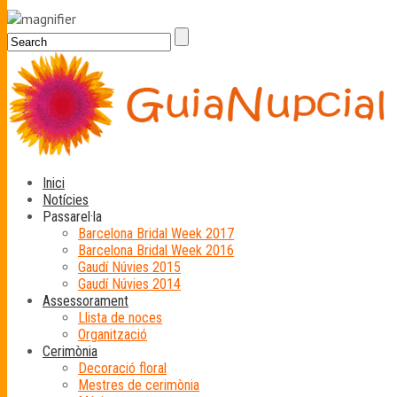
Inici
Notícies
Passarel·la
Barcelona Bridal Week 2017
Barcelona Bridal Week 2016
Gaudí Núvies 2015
Gaudí Núvies 2014
Assessorament
Llista de noces
Organització
Cerimònia
Decoració floral
Mestres de cerimònia