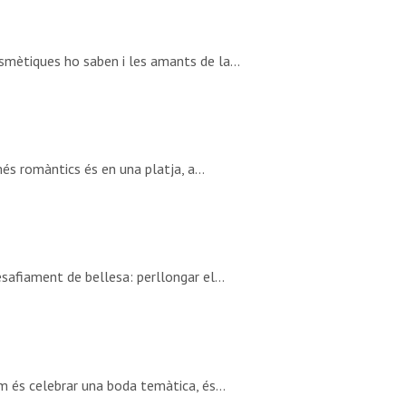
smètiques ho saben i les amants de la…
més romàntics és en una platja, a…
esafiament de bellesa: perllongar el…
im és celebrar una boda temàtica, és…