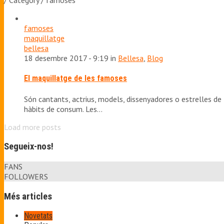
/ Category / famoses
famoses
maquillatge
bellesa
18 desembre 2017 - 9:19 in
Bellesa
,
Blog
El maquillatge de les famoses
Són cantants, actrius, models, dissenyadores o estrelles de t
hàbits de consum. Les…
Load more posts
Segueix-nos!
FANS
FOLLOWERS
Més articles
Novetats