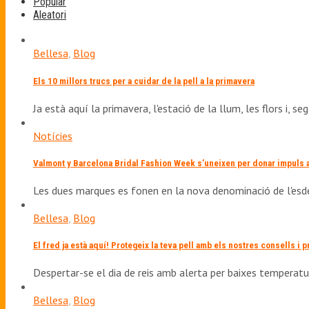
Popular
Aleatori
Bellesa
,
Blog
Els 10 millors trucs per a cuidar de la pell a la primavera
Ja està aquí la primavera, l'estació de la llum, les flors i, se
Notícies
Valmont y Barcelona Bridal Fashion Week s’uneixen per donar impuls a l
Les dues marques es fonen en la nova denominació de l'es
Bellesa
,
Blog
El fred ja està aquí! Protegeix la teva pell amb els nostres consells i 
Despertar-se el dia de reis amb alerta per baixes temperat
Bellesa
,
Blog