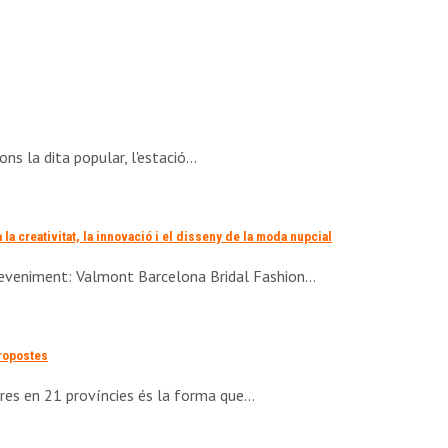
gons la dita popular, l'estació…
a creativitat, la innovació i el disseny de la moda nupcial
deveniment: Valmont Barcelona Bridal Fashion…
propostes
ures en 21 províncies és la forma que…