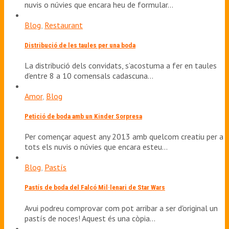
nuvis o núvies que encara heu de formular…
Blog
,
Restaurant
Distribució de les taules per una boda
La distribució dels convidats, s’acostuma a fer en taules
d’entre 8 a 10 comensals cadascuna…
Amor
,
Blog
Petició de boda amb un Kinder Sorpresa
Per començar aquest any 2013 amb quelcom creatiu per a
tots els nuvis o núvies que encara esteu…
Blog
,
Pastís
Pastís de boda del Falcó Mil·lenari de Star Wars
Avui podreu comprovar com pot arribar a ser d'original un
pastís de noces! Aquest és una còpia…