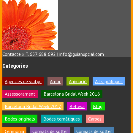
Contacte » T. 657 688 692 | info@guianupcial.com
Categories
Agències de viatge
Amor
Animació
Arts gràfiques
Assessorament
Barcelona Bridal Week 2016
Barcelona Bridal Week 2017
Bellesa
Blog
Bodes originals
Bodes temàtiques
Carpes
Cerimònia
Comiats de solter
Comiats de solter