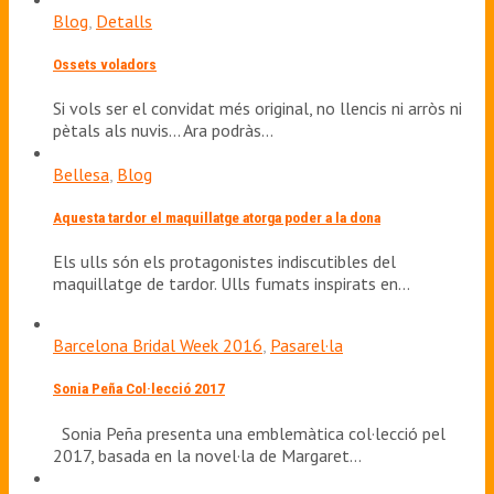
Blog
,
Detalls
Ossets voladors
Si vols ser el convidat més original, no llencis ni arròs ni
pètals als nuvis... Ara podràs…
Bellesa
,
Blog
Aquesta tardor el maquillatge atorga poder a la dona
Els ulls són els protagonistes indiscutibles del
maquillatge de tardor. Ulls fumats inspirats en…
Barcelona Bridal Week 2016
,
Pasarel·la
Sonia Peña Col·lecció 2017
Sonia Peña presenta una emblemàtica col·lecció pel
2017, basada en la novel·la de Margaret…