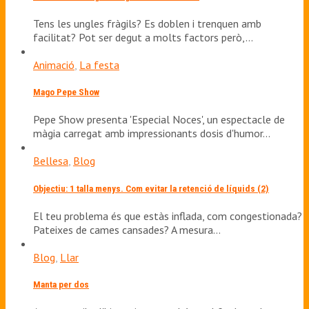
Tens les ungles fràgils? Es doblen i trenquen amb
facilitat? Pot ser degut a molts factors però,…
Animació
,
La festa
Mago Pepe Show
Pepe Show presenta 'Especial Noces', un espectacle de
màgia carregat amb impressionants dosis d'humor…
Bellesa
,
Blog
Objectiu: 1 talla menys. Com evitar la retenció de líquids (2)
El teu problema és que estàs inflada, com congestionada?
Pateixes de cames cansades? A mesura…
Blog
,
Llar
Manta per dos