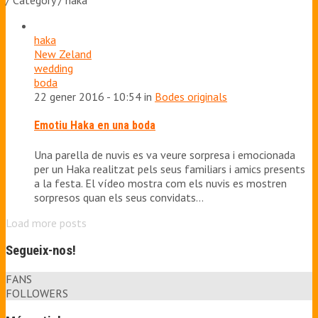
/ Category / haka
haka
New Zeland
wedding
boda
22 gener 2016 - 10:54 in
Bodes originals
Emotiu Haka en una boda
Una parella de nuvis es va veure sorpresa i emocionada
per un Haka realitzat pels seus familiars i amics presents
a la festa. El vídeo mostra com els nuvis es mostren
sorpresos quan els seus convidats…
Load more posts
Segueix-nos!
FANS
FOLLOWERS