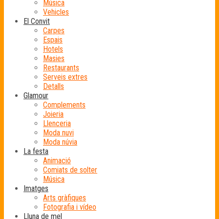
Música
Vehicles
El Convit
Carpes
Espais
Hotels
Masies
Restaurants
Serveis extres
Detalls
Glamour
Complements
Joieria
Llenceria
Moda nuvi
Moda núvia
La festa
Animació
Comiats de solter
Música
Imatges
Arts gràfiques
Fotografia i vídeo
Lluna de mel