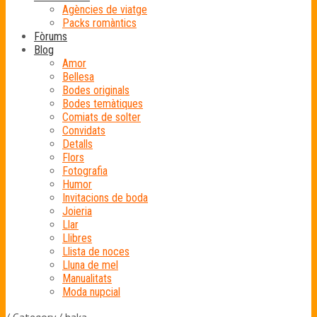
Agències de viatge
Packs romàntics
Fòrums
Blog
Amor
Bellesa
Bodes originals
Bodes temàtiques
Comiats de solter
Convidats
Detalls
Flors
Fotografia
Humor
Invitacions de boda
Joieria
Llar
Llibres
Llista de noces
Lluna de mel
Manualitats
Moda nupcial