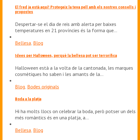
El fred ja està aquí! Protegeix la teva pell amb els nostres consells i
propostes
Despertar-se el dia de reis amb alerta per baixes
temperatures en 21 províncies és la forma que…
Bellesa
,
Blog
Idees per Halloween, perquè la bellesa pot ser terrorífica
Halloween està a la volta de la cantonada, les marques
cosmètiques ho saben i les amants de la…
Blog
,
Bodes originals
Boda a la platja
Hi ha molts llocs on celebrar la boda, però potser un dels
més romàntics és en una platja, a…
Bellesa
,
Blog