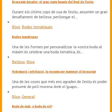
Bronzejat durador: el gran repte beauty del final de l’estiu
Durant els últims cops de cua de l'estiu, assumim un gran
desafiament de bellesa: perllongar el…
Blog
,
Bodes temàtiques
Bodes temàtiques
Una de les formes per personalitzar la vostra boda al
màxim és celebrar una boda temàtica, és…
Bellesa
,
Blog
Hidratació i exfoliació, la recepta per mantenir el bronzejat
Una de les coses que més ens agraden de l'estiu és poder
presumir de pell morena. Amb el 'guapo…
Blog
,
General
Boda de matí, o boda de nit?