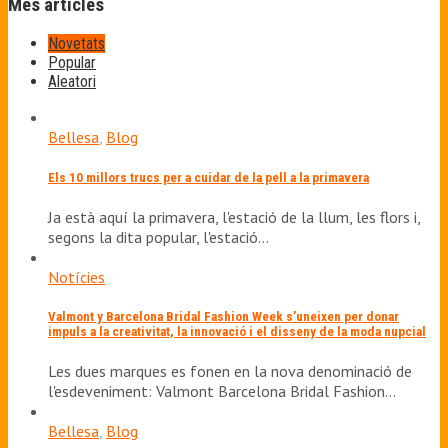
Més articles
Novetats
Popular
Aleatori
Bellesa
,
Blog
Els 10 millors trucs per a cuidar de la pell a la primavera
Ja està aquí la primavera, l'estació de la llum, les flors i,
segons la dita popular, l'estació…
Notícies
Valmont y Barcelona Bridal Fashion Week s’uneixen per donar
impuls a la creativitat, la innovació i el disseny de la moda nupcial
Les dues marques es fonen en la nova denominació de
l'esdeveniment: Valmont Barcelona Bridal Fashion…
Bellesa
,
Blog