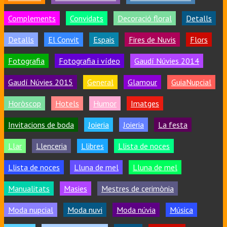
Complements
Convidats
Decoració floral
Detalls
Detalls
El Convit
Espais
Fires de Nuvis
Flors
Fotografia
Fotografia i vídeo
Gaudí Núvies 2014
Gaudí Núvies 2015
General
Glamour
GuiaNupcial
Horòscop
Hotels
Humor
Imatges
Invitacions de boda
Joieria
Joieria
La festa
Llar
Llenceria
Llibres
Llista de noces
Llista de noces
Lluna de mel
Lluna de mel
Manualitats
Masies
Mestres de cerimònia
Moda nupcial
Moda nuvi
Moda núvia
Música