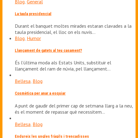
Blog
,
General
La taula presidencial
Durant el banquet moltes mirades estaran clavades a la
taula presidencial, el lloc on els nuvis…
Blog
,
Humor
Llançament de gatets al teu casament?
És l'última moda als Estats Units, substituir el
llançament del ram de núvia, pel llançament…
Bellesa
,
Blog
Cosmètica per anar a esquiar
A punt de gaudir del primer cap de setmana llarg a la neu,
és el moment de repassar què necessitem…
Bellesa
,
Blog
Endureix les ungles fràgils i trencadisses