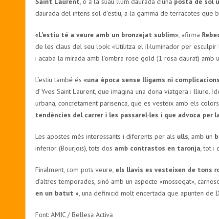
Saint Laurent
, o a la suau llum daurada d’una
posta de sol 
daurada del intens sol d’estiu, a la gamma de terracotes que b
«L’estiu té a veure amb un bronzejat sublim»
, afirma
Rebe
de les claus del seu look: «Utilitza el il·luminador per esculpir
i acaba la mirada amb l’ombra rose gold (1 rosa daurat) amb un
L’estiu també és
«una època sense lligams ni complicacion
d’Yves Saint Laurent, que imagina una dona viatgera i lliure. 
urbana, concretament parisenca, que es vesteix amb els colors
tendències del carrer i les passarel·les i que advoca per l
Les apostes més interessants i diferents per als
ulls
, amb un
b
inferior (Bourjois), tots dos
amb contrastos en taronja
, tot 
Finalment, com pots veure,
els llavis es vesteixen de tons r
d’altres temporades, sinó amb un aspecte «mossegat», carnoso
en un batut »
, una definició molt encertada que apunten de D
Font: AMIC / Bellesa Activa