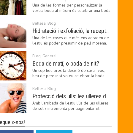
Una de les formes per personalitzar la
vostra boda al màxim és celebrar una boda
temàtica, és…
Bellesa
,
Blog
Hidratació i exfoliació, la recepta per mantenir el bronzejat
Una de les coses que més ens agraden de
l'estiu és poder presumir de pell morena.
Amb el 'guapo…
Blog
,
General
Boda de matí, o boda de nit?
Un cop heu pres la decisió de casar-vos,
heu de pensar si voleu celebrar la boda
pel matí o per…
Bellesa
,
Blog
Protecció dels ulls: les ulleres de sol, imprescindibles en una boda estiuenca
Amb l'arribada de l'estiu l'ús de les ulleres
de sol s'incrementa per augmentar el
confort visual.…
egueix-nos!