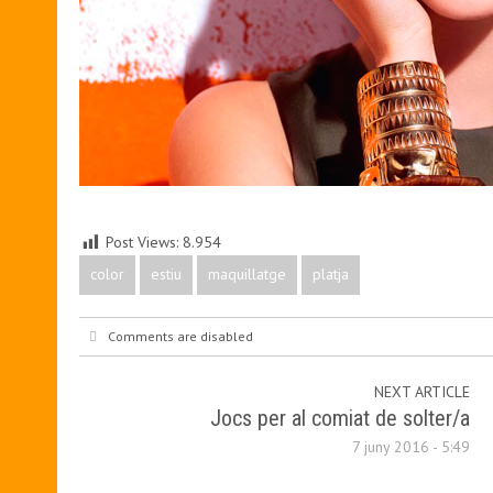
Post Views:
8.954
color
estiu
maquillatge
platja
Comments are disabled
NEXT ARTICLE
Jocs per al comiat de solter/a
7 juny 2016 - 5:49