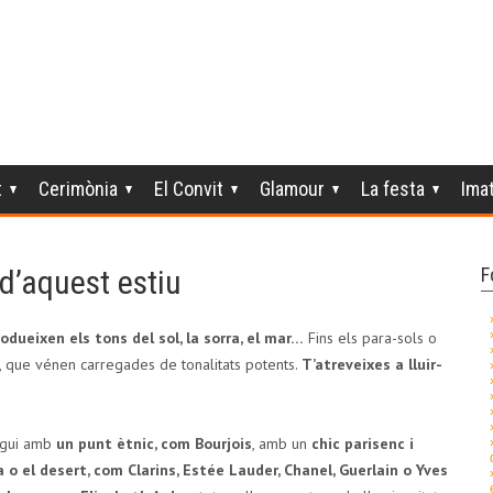
t
Cerimònia
El Convit
Glamour
La festa
Ima
 d’aquest estiu
F
odueixen els tons del sol, la sorra, el mar…
Fins els para-sols o
e, que vénen carregades de tonalitats potents.
T’atreveixes a lluir-
sigui amb
un punt ètnic, com Bourjois
, amb un
chic parisenc i
tja o el desert, com Clarins, Estée Lauder, Chanel, Guerlain o Yves