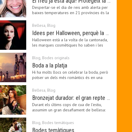
El fred ja està aquí! Protegeix la teva pell amb els nostres consells i propostes
Despertar-se el dia de reis amb alerta per
baixes temperatures en 21 províncies és la
forma que…
Bellesa
,
Blog
Idees per Halloween, perquè la bellesa pot ser terrorífica
Halloween està a la volta de la cantonada,
les marques cosmètiques ho saben i les
amants de la…
Blog
,
Bodes originals
Boda a la platja
Hi ha molts llocs on celebrar la boda, però
potser un dels més romàntics és en una
platja, a…
Bellesa
,
Blog
Bronzejat durador: el gran repte beauty del final de l’estiu
Durant els últims cops de cua de l'estiu,
assumim un gran desafiament de bellesa:
perllongar el…
Blog
,
Bodes temàtiques
Bodes temàtiques