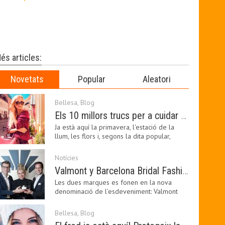
és articles:
Novetats
Popular
Aleatori
Bellesa
,
Blog
Els 10 millors trucs per a cuidar de la pell a la primavera
Ja està aquí la primavera, l'estació de la
llum, les flors i, segons la dita popular,
l'estació…
Notícies
Valmont y Barcelona Bridal Fashion Week s’uneixen per donar impuls a la creativitat, la innovació i el disseny de la moda nupcial
Les dues marques es fonen en la nova
denominació de l'esdeveniment: Valmont
Barcelona Bridal Fashion…
Bellesa
,
Blog