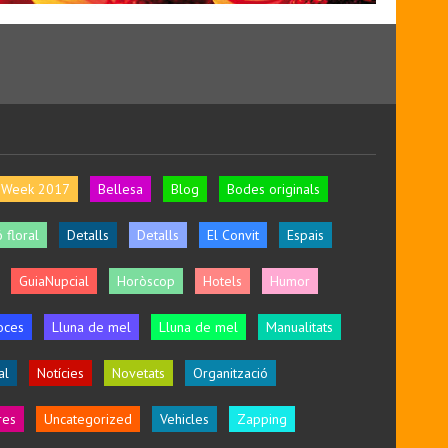
l Week 2017
Bellesa
Blog
Bodes originals
 floral
Detalls
Detalls
El Convit
Espais
GuiaNupcial
Horòscop
Hotels
Humor
oces
Lluna de mel
Lluna de mel
Manualitats
al
Notícies
Novetats
Organització
res
Uncategorized
Vehicles
Zapping