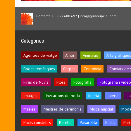
Contacte » T. 657 688 692 | info@guianupcial.com
Categories
Agències de viatge
Amor
Animació
Arts gràfiques
Bodes temàtiques
Carpes
Cerimònia
Comiats de 
Fires de Nuvis
Flors
Fotografia
Fotografia i vídeo
Imatges
Invitacions de boda
Joieria
Joieria
La
Masies
Mestres de cerimònia
Moda nupcial
Moda
Packs romàntics
Parella
Pasarel·la
Pastís
Port