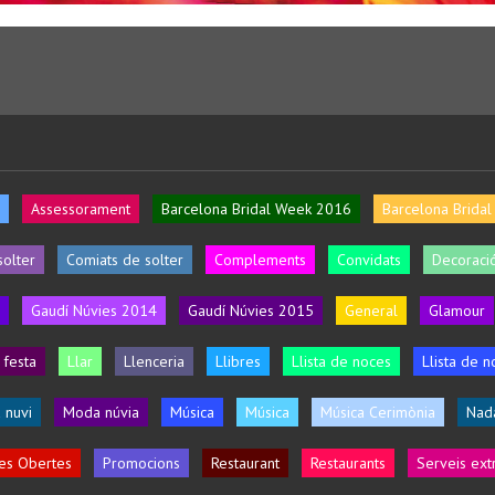
Assessorament
Barcelona Bridal Week 2016
Barcelona Brida
solter
Comiats de solter
Complements
Convidats
Decoració
Gaudí Núvies 2014
Gaudí Núvies 2015
General
Glamour
 festa
Llar
Llenceria
Llibres
Llista de noces
Llista de n
 nuvi
Moda núvia
Música
Música
Música Cerimònia
Nad
es Obertes
Promocions
Restaurant
Restaurants
Serveis ext