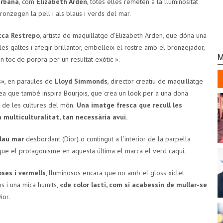
urbana
, com
Elizabeth Arden
, totes elles remeten a la lluminositat
ronzegen la pell i als blaus i verds del mar.
cca Restrepo
, artista de maquillatge d’Elizabeth Arden, que dóna una
 les galtes i afegir brillantor, embelleix el rostre amb el bronzejador,
M
 toc de porpra per un resultat exòtic ».
s»
, en paraules de
Lloyd Simmonds
, director creatiu de maquillatge
Idea que també inspira Bourjois, que crea un look per a una dona
 de les cultures del món.
Una imatge fresca que recull les
a multiculturalitat, tan necessària avui.
lau mar
desbordant (Dior) o contingut a l’interior de la parpella
i que el protagonisme en aquesta última el marca el verd caqui.
oses i vermells
, lluminosos encara que no amb el gloss xiclet
s i una mica humits,
«de color lacti, com si acabessin de mullar-se
ior.