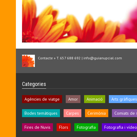
Contacte » T. 657 688 692 | info@guianupcial.com
Categories
Agències de viatge
Amor
Animació
Arts gràfiques
Bodes temàtiques
Carpes
Cerimònia
Comiats de 
Fires de Nuvis
Flors
Fotografia
Fotografia i vídeo