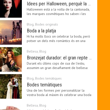
Idees per Halloween, perquè la bellesa pot ser terrorífica
Halloween està a la volta de la cantonada,
les marques cosmètiques ho saben i les
amants de la…
Blog
,
Bodes originals
Boda a la platja
Hi ha molts llocs on celebrar la boda, però
potser un dels més romàntics és en una
platja, a…
Bellesa
,
Blog
Bronzejat durador: el gran repte beauty del final de l’estiu
Durant els últims cops de cua de l'estiu,
assumim un gran desafiament de bellesa:
perllongar el…
Blog
,
Bodes temàtiques
Bodes temàtiques
Una de les formes per personalitzar la
vostra boda al màxim és celebrar una boda
temàtica, és…
Bellesa
,
Blog