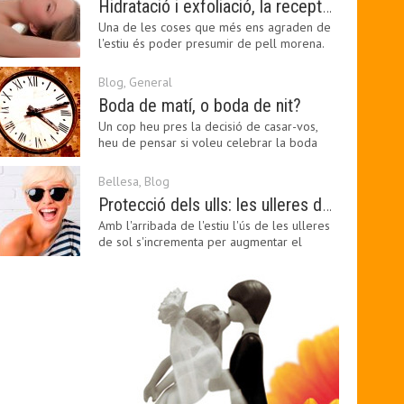
Hidratació i exfoliació, la recepta per mantenir el bronzejat
Una de les coses que més ens agraden de
l'estiu és poder presumir de pell morena.
Amb el 'guapo…
Blog
,
General
Boda de matí, o boda de nit?
Un cop heu pres la decisió de casar-vos,
heu de pensar si voleu celebrar la boda
pel matí o per…
Bellesa
,
Blog
Protecció dels ulls: les ulleres de sol, imprescindibles en una boda estiuenca
Amb l'arribada de l'estiu l'ús de les ulleres
de sol s'incrementa per augmentar el
confort visual.…