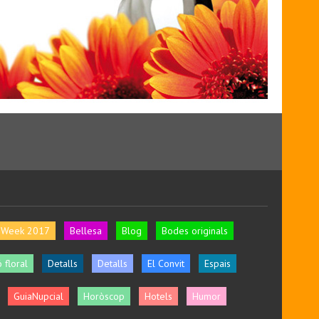
l Week 2017
Bellesa
Blog
Bodes originals
 floral
Detalls
Detalls
El Convit
Espais
GuiaNupcial
Horòscop
Hotels
Humor