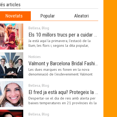
és articles
Novetats
Popular
Aleatori
Bellesa
,
Blog
Els 10 millors trucs per a cuidar de la pell a la primavera
Ja està aquí la primavera, l'estació de la
llum, les flors i, segons la dita popular,
l'estació…
Notícies
Valmont y Barcelona Bridal Fashion Week s’uneixen per donar impuls a la creativitat, la innovació i el disseny de la moda nupcial
Les dues marques es fonen en la nova
denominació de l'esdeveniment: Valmont
Barcelona Bridal Fashion…
Bellesa
,
Blog
El fred ja està aquí! Protegeix la teva pell amb els nostres consells i propostes
Despertar-se el dia de reis amb alerta per
baixes temperatures en 21 províncies és la
forma que…
Bellesa
,
Blog