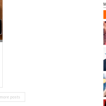
M
more posts