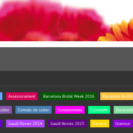
Assessorament
Barcelona Bridal Week 2016
Barcelona Brida
solter
Comiats de solter
Complements
Convidats
Decoració
Gaudí Núvies 2014
Gaudí Núvies 2015
General
Glamour