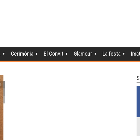
t
Cerimònia
El Convit
Glamour
La festa
Ima
S
l