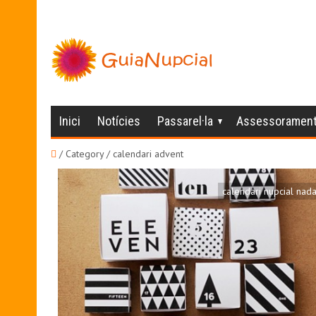
Inici
Notícies
Passarel·la
Assessoramen
/ Category / calendari advent
calendari nupcial nada