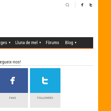
tges
Lluna de mel
Fòrums
Blog
egueix-nos!
FANS
FOLLOWERS