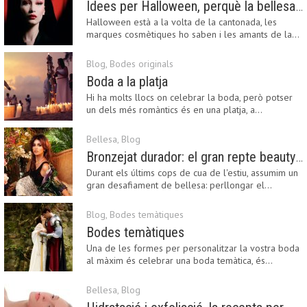
Idees per Halloween, perquè la bellesa pot ser terrorífica
Halloween està a la volta de la cantonada, les
marques cosmètiques ho saben i les amants de la…
Blog
,
Bodes originals
Boda a la platja
Hi ha molts llocs on celebrar la boda, però potser
un dels més romàntics és en una platja, a…
Bellesa
,
Blog
Bronzejat durador: el gran repte beauty del final de l’estiu
Durant els últims cops de cua de l'estiu, assumim un
gran desafiament de bellesa: perllongar el…
Blog
,
Bodes temàtiques
Bodes temàtiques
Una de les formes per personalitzar la vostra boda
al màxim és celebrar una boda temàtica, és…
Bellesa
,
Blog