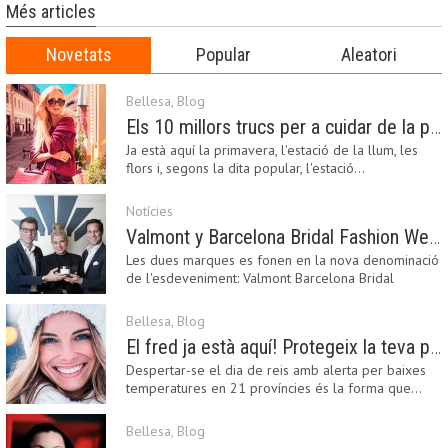
Més articles
Novetats
Popular
Aleatori
Bellesa
,
Blog
Els 10 millors trucs per a cuidar de la pell a la primavera
Ja està aquí la primavera, l'estació de la llum, les
flors i, segons la dita popular, l'estació…
Notícies
Valmont y Barcelona Bridal Fashion Week s’uneixen per donar impuls a la creativitat, la innovació i el disseny de la moda nupcial
Les dues marques es fonen en la nova denominació
de l'esdeveniment: Valmont Barcelona Bridal
Fashion…
Bellesa
,
Blog
El fred ja està aquí! Protegeix la teva pell amb els nostres consells i propostes
Despertar-se el dia de reis amb alerta per baixes
temperatures en 21 províncies és la forma que…
Bellesa
,
Blog