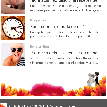
Hidratació i exfoliació, la recepta per mantenir el bronzejat
Una de les coses que més ens agraden de l'estiu
és poder presumir de pell morena. Amb el 'guapo…
Blog
,
General
Boda de matí, o boda de nit?
Un cop heu pres la decisió de casar-vos, heu de
pensar si voleu celebrar la boda pel matí o per…
Bellesa
,
Blog
Protecció dels ulls: les ulleres de sol, imprescindibles en una boda estiuenca
Amb l'arribada de l'estiu l'ús de les ulleres de sol
s'incrementa per augmentar el confort visual.…
Contacte » T. 657 688 692 | info@guianupcial.com