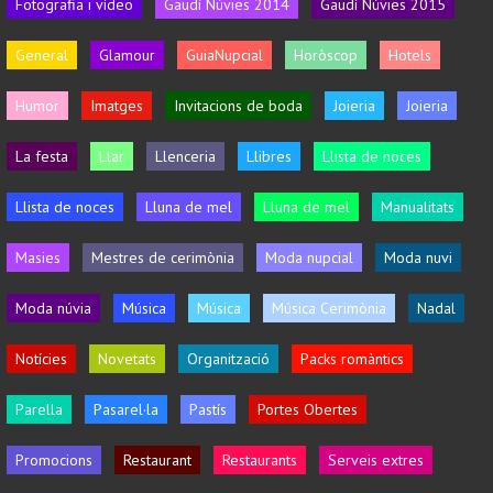
Fotografia i vídeo
Gaudí Núvies 2014
Gaudí Núvies 2015
General
Glamour
GuiaNupcial
Horòscop
Hotels
Humor
Imatges
Invitacions de boda
Joieria
Joieria
La festa
Llar
Llenceria
Llibres
Llista de noces
Llista de noces
Lluna de mel
Lluna de mel
Manualitats
Masies
Mestres de cerimònia
Moda nupcial
Moda nuvi
Moda núvia
Música
Música
Música Cerimònia
Nadal
Notícies
Novetats
Organització
Packs romàntics
Parella
Pasarel·la
Pastís
Portes Obertes
Promocions
Restaurant
Restaurants
Serveis extres