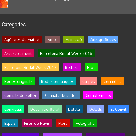
Categories
Agències de viatge
Amor
Animació
Arts gràfiques
Assessorament
Barcelona Bridal Week 2016
Barcelona Bridal Week 2017
Bellesa
Blog
Bodes originals
Bodes temàtiques
Carpes
Cerimònia
Comiats de solter
Comiats de solter
Complements
Convidats
Decoració floral
Detalls
Detalls
El Convit
Espais
Fires de Nuvis
Flors
Fotografia