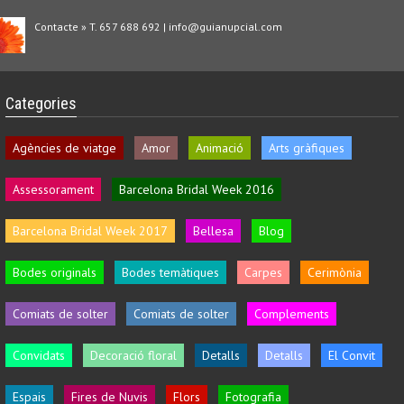
Contacte » T. 657 688 692 | info@guianupcial.com
Categories
Agències de viatge
Amor
Animació
Arts gràfiques
Assessorament
Barcelona Bridal Week 2016
Barcelona Bridal Week 2017
Bellesa
Blog
Bodes originals
Bodes temàtiques
Carpes
Cerimònia
Comiats de solter
Comiats de solter
Complements
Convidats
Decoració floral
Detalls
Detalls
El Convit
Espais
Fires de Nuvis
Flors
Fotografia