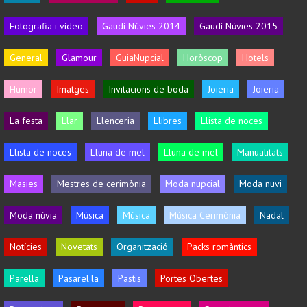
Fotografia i vídeo
Gaudí Núvies 2014
Gaudí Núvies 2015
General
Glamour
GuiaNupcial
Horòscop
Hotels
Humor
Imatges
Invitacions de boda
Joieria
Joieria
La festa
Llar
Llenceria
Llibres
Llista de noces
Llista de noces
Lluna de mel
Lluna de mel
Manualitats
Masies
Mestres de cerimònia
Moda nupcial
Moda nuvi
Moda núvia
Música
Música
Música Cerimònia
Nadal
Notícies
Novetats
Organització
Packs romàntics
Parella
Pasarel·la
Pastís
Portes Obertes