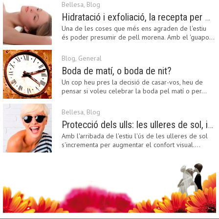
Bellesa
,
Blog
Hidratació i exfoliació, la recepta per mantenir el bronzejat
Una de les coses que més ens agraden de l'estiu
és poder presumir de pell morena. Amb el 'guapo…
Blog
,
General
Boda de matí, o boda de nit?
Un cop heu pres la decisió de casar-vos, heu de
pensar si voleu celebrar la boda pel matí o per…
Bellesa
,
Blog
Protecció dels ulls: les ulleres de sol, imprescindibles en una boda estiuenca
Amb l'arribada de l'estiu l'ús de les ulleres de sol
s'incrementa per augmentar el confort visual.…