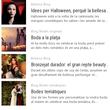
Bellesa
,
Blog
Idees per Halloween, perquè la bellesa pot ser terrorífica
Halloween està a la volta de la cantonada, les
marques cosmètiques ho saben i les amants de la…
Blog
,
Bodes originals
Boda a la platja
Hi ha molts llocs on celebrar la boda, però potser
un dels més romàntics és en una platja, a…
Bellesa
,
Blog
Bronzejat durador: el gran repte beauty del final de l’estiu
Durant els últims cops de cua de l'estiu, assumim un
gran desafiament de bellesa: perllongar el…
Blog
,
Bodes temàtiques
Bodes temàtiques
Una de les formes per personalitzar la vostra boda
al màxim és celebrar una boda temàtica, és…