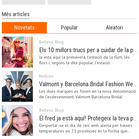
Més articles
Novetats
Popular
Aleatori
Bellesa
,
Blog
Els 10 millors trucs per a cuidar de la pell a la primavera
Ja està aquí la primavera, l'estació de la llum, les
flors i, segons la dita popular, l'estació…
Notícies
Valmont y Barcelona Bridal Fashion Week s’uneixen per donar impuls a la creativitat, la innovació i el disseny de la moda nupcial
Les dues marques es fonen en la nova denominació
de l'esdeveniment: Valmont Barcelona Bridal
Fashion…
Bellesa
,
Blog
El fred ja està aquí! Protegeix la teva pell amb els nostres consells i propostes
Despertar-se el dia de reis amb alerta per baixes
temperatures en 21 províncies és la forma que…