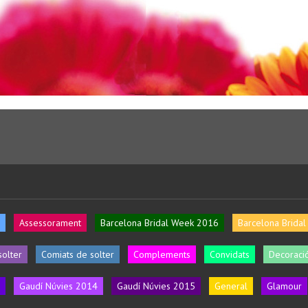
Assessorament
Barcelona Bridal Week 2016
Barcelona Brida
solter
Comiats de solter
Complements
Convidats
Decoració
Gaudí Núvies 2014
Gaudí Núvies 2015
General
Glamour