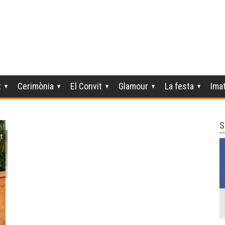
t
Cerimònia
El Convit
Glamour
La festa
Ima
S
t