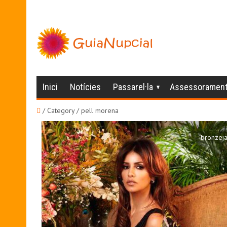
Inici
Notícies
Passarel·la
Assessoramen
/ Category / pell morena
bronzeja