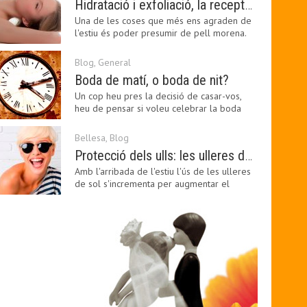
Hidratació i exfoliació, la recepta per mantenir el bronzejat
Una de les coses que més ens agraden de
l'estiu és poder presumir de pell morena.
Amb el 'guapo…
Blog
,
General
Boda de matí, o boda de nit?
Un cop heu pres la decisió de casar-vos,
heu de pensar si voleu celebrar la boda
pel matí o per…
Bellesa
,
Blog
Protecció dels ulls: les ulleres de sol, imprescindibles en una boda estiuenca
Amb l'arribada de l'estiu l'ús de les ulleres
de sol s'incrementa per augmentar el
confort visual.…