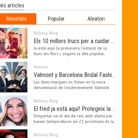
és articles
Novetats
Popular
Aleatori
Bellesa
,
Blog
Els 10 millors trucs per a cuidar de la pell a la primavera
Ja està aquí la primavera, l'estació de la
llum, les flors i, segons la dita popular,
l'estació…
Notícies
Valmont y Barcelona Bridal Fashion Week s’uneixen per donar impuls a la creativitat, la innovació i el disseny de la moda nupcial
Les dues marques es fonen en la nova
denominació de l'esdeveniment: Valmont
Barcelona Bridal Fashion…
Bellesa
,
Blog
El fred ja està aquí! Protegeix la teva pell amb els nostres consells i propostes
Despertar-se el dia de reis amb alerta per
baixes temperatures en 21 províncies és la
forma que…
Bellesa
,
Blog