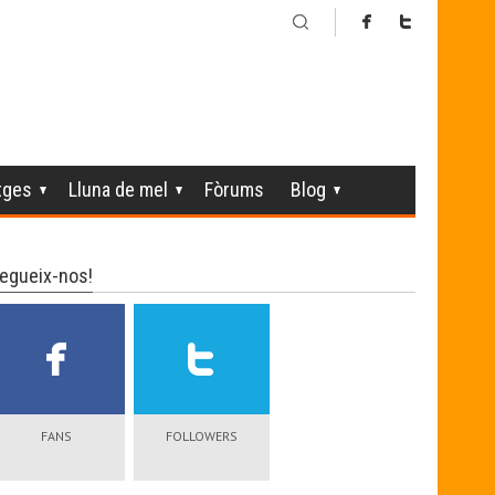
tges
Lluna de mel
Fòrums
Blog
egueix-nos!
FANS
FOLLOWERS