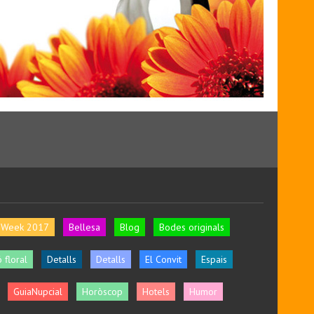
l Week 2017
Bellesa
Blog
Bodes originals
 floral
Detalls
Detalls
El Convit
Espais
GuiaNupcial
Horòscop
Hotels
Humor