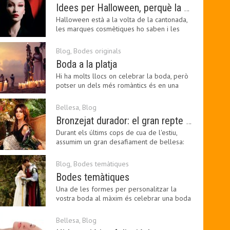
Idees per Halloween, perquè la bellesa pot ser terrorífica
Halloween està a la volta de la cantonada,
les marques cosmètiques ho saben i les
amants de la…
Blog
,
Bodes originals
Boda a la platja
Hi ha molts llocs on celebrar la boda, però
potser un dels més romàntics és en una
platja, a…
Bellesa
,
Blog
Bronzejat durador: el gran repte beauty del final de l’estiu
Durant els últims cops de cua de l'estiu,
assumim un gran desafiament de bellesa:
perllongar el…
Blog
,
Bodes temàtiques
Bodes temàtiques
Una de les formes per personalitzar la
vostra boda al màxim és celebrar una boda
temàtica, és…
Bellesa
,
Blog