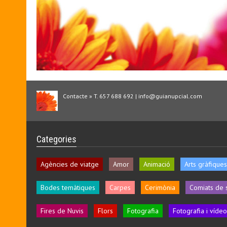
Contacte » T. 657 688 692 | info@guianupcial.com
Categories
Agències de viatge
Amor
Animació
Arts gràfiques
Bodes temàtiques
Carpes
Cerimònia
Comiats de 
Fires de Nuvis
Flors
Fotografia
Fotografia i vídeo