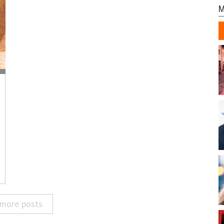
M
more posts