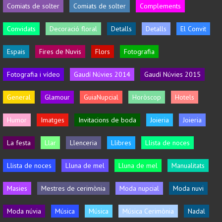
Comiats de solter
Comiats de solter
Complements
Convidats
Decoració floral
Detalls
Detalls
El Convit
Espais
Fires de Nuvis
Flors
Fotografia
Fotografia i vídeo
Gaudí Núvies 2014
Gaudí Núvies 2015
General
Glamour
GuiaNupcial
Horòscop
Hotels
Humor
Imatges
Invitacions de boda
Joieria
Joieria
La festa
Llar
Llenceria
Llibres
Llista de noces
Llista de noces
Lluna de mel
Lluna de mel
Manualitats
Masies
Mestres de cerimònia
Moda nupcial
Moda nuvi
Moda núvia
Música
Música
Música Cerimònia
Nadal