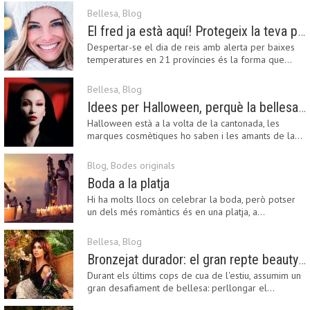
Bellesa
,
Blog
El fred ja està aquí! Protegeix la teva pell amb els nostres consells i propostes
Despertar-se el dia de reis amb alerta per baixes
temperatures en 21 províncies és la forma que…
Bellesa
,
Blog
Idees per Halloween, perquè la bellesa pot ser terrorífica
Halloween està a la volta de la cantonada, les
marques cosmètiques ho saben i les amants de la…
Blog
,
Bodes originals
Boda a la platja
Hi ha molts llocs on celebrar la boda, però potser
un dels més romàntics és en una platja, a…
Bellesa
,
Blog
Bronzejat durador: el gran repte beauty del final de l’estiu
Durant els últims cops de cua de l'estiu, assumim un
gran desafiament de bellesa: perllongar el…