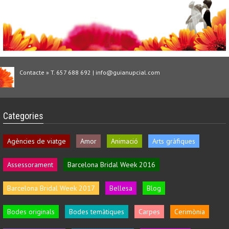
Contacte » T. 657 688 692 | info@guianupcial.com
Categories
Agències de viatge
Amor
Animació
Arts gràfiques
Assessorament
Barcelona Bridal Week 2016
Barcelona Bridal Week 2017
Bellesa
Blog
Bodes originals
Bodes temàtiques
Carpes
Cerimònia