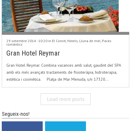
29 setembre 2014 - 10:20 in
El Convit
,
Hotels
,
Lluna de mel
,
Packs
romàntics
Gran Hotel Reymar
Gran Hotel Reymar. Combina vacances amb salut, gaudint del SPA
amb els més avançats tractaments de fisioteràpia, hidroterapia,
estètica i cosmètica. Platja de Mar Menuda, s/n 17320…
Load more posts
Segueix-nos!