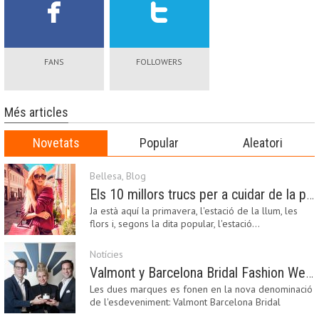
FANS
FOLLOWERS
Més articles
Novetats
Popular
Aleatori
Bellesa
,
Blog
Els 10 millors trucs per a cuidar de la pell a la primavera
Ja està aquí la primavera, l'estació de la llum, les
flors i, segons la dita popular, l'estació…
Notícies
Valmont y Barcelona Bridal Fashion Week s’uneixen per donar impuls a la creativitat, la innovació i el disseny de la moda nupcial
Les dues marques es fonen en la nova denominació
de l'esdeveniment: Valmont Barcelona Bridal
Fashion…