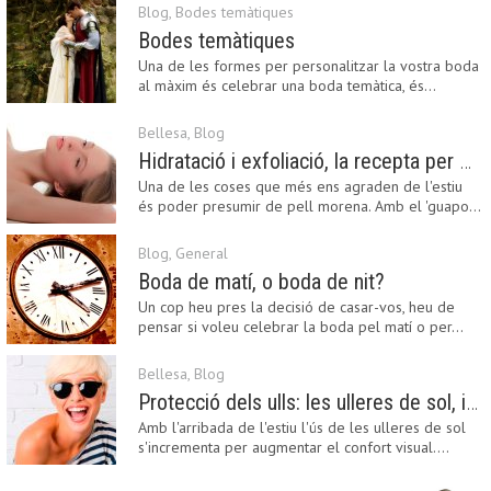
Blog
,
Bodes temàtiques
Bodes temàtiques
Una de les formes per personalitzar la vostra boda
al màxim és celebrar una boda temàtica, és…
Bellesa
,
Blog
Hidratació i exfoliació, la recepta per mantenir el bronzejat
Una de les coses que més ens agraden de l'estiu
és poder presumir de pell morena. Amb el 'guapo…
Blog
,
General
Boda de matí, o boda de nit?
Un cop heu pres la decisió de casar-vos, heu de
pensar si voleu celebrar la boda pel matí o per…
Bellesa
,
Blog
Protecció dels ulls: les ulleres de sol, imprescindibles en una boda estiuenca
Amb l'arribada de l'estiu l'ús de les ulleres de sol
s'incrementa per augmentar el confort visual.…