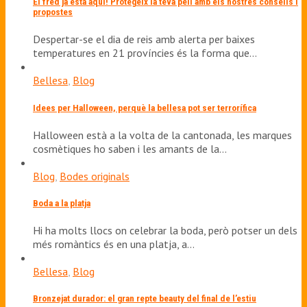
El fred ja està aquí! Protegeix la teva pell amb els nostres consells i
propostes
Despertar-se el dia de reis amb alerta per baixes
temperatures en 21 províncies és la forma que…
Bellesa
,
Blog
Idees per Halloween, perquè la bellesa pot ser terrorífica
Halloween està a la volta de la cantonada, les marques
cosmètiques ho saben i les amants de la…
Blog
,
Bodes originals
Boda a la platja
Hi ha molts llocs on celebrar la boda, però potser un dels
més romàntics és en una platja, a…
Bellesa
,
Blog
Bronzejat durador: el gran repte beauty del final de l’estiu