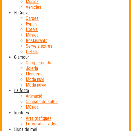
Música
Vehicles
El Convit
Carpes
Espais
Hotels
Masies
Restaurants
Serveis extres
Detalls
Glamour
Complements
Joieria
Llenceria
Moda nuvi
Moda núvia
La festa
Animació
Comiats de solter
Música
Imatges
Arts gràfiques
Fotografia i vídeo
Lluna de mel