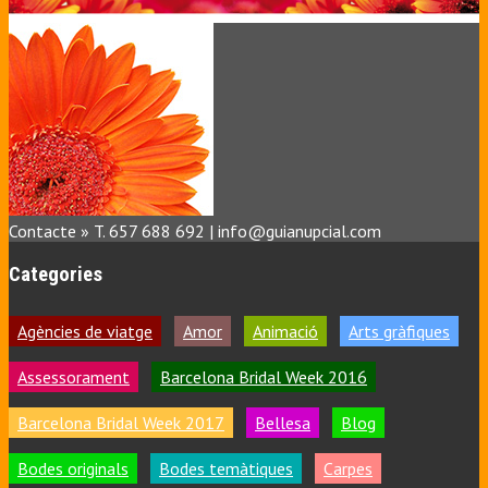
Contacte » T. 657 688 692 | info@guianupcial.com
Categories
Agències de viatge
Amor
Animació
Arts gràfiques
Assessorament
Barcelona Bridal Week 2016
Barcelona Bridal Week 2017
Bellesa
Blog
Bodes originals
Bodes temàtiques
Carpes