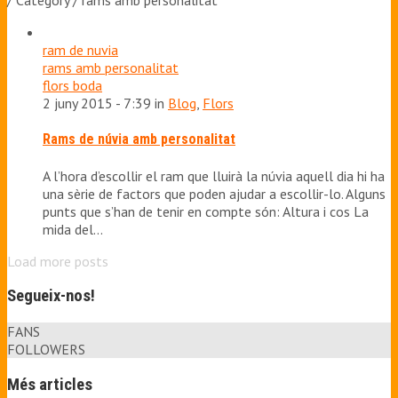
/ Category / rams amb personalitat
ram de nuvia
rams amb personalitat
flors boda
2 juny 2015 - 7:39 in
Blog
,
Flors
Rams de núvia amb personalitat
A l’hora d’escollir el ram que lluirà la núvia aquell dia hi ha
una sèrie de factors que poden ajudar a escollir-lo. Alguns
punts que s’han de tenir en compte són: Altura i cos La
mida del…
Load more posts
Segueix-nos!
FANS
FOLLOWERS
Més articles