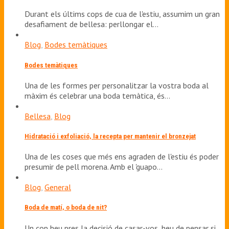
Durant els últims cops de cua de l'estiu, assumim un gran
desafiament de bellesa: perllongar el…
Blog
,
Bodes temàtiques
Bodes temàtiques
Una de les formes per personalitzar la vostra boda al
màxim és celebrar una boda temàtica, és…
Bellesa
,
Blog
Hidratació i exfoliació, la recepta per mantenir el bronzejat
Una de les coses que més ens agraden de l'estiu és poder
presumir de pell morena. Amb el 'guapo…
Blog
,
General
Boda de matí, o boda de nit?
Un cop heu pres la decisió de casar-vos, heu de pensar si