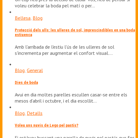
voleu celebrar la boda pel matí o per…
Bellesa
,
Blog
Protecció dels ulls: les ulleres de sol, imprescindibles en una boda
estiuenca
Amb l'arribada de l'estiu l'ús de les ulleres de sol
s'incrementa per augmentar el confort visual.…
Blog
,
General
Dies de boda
Avui en dia moltes parelles escullen casar-se entre els
mesos d’abril i octubre, i el dia escollit…
Blog
,
Detalls
Voleu uns nuvis de Lego pel pastís?
Si estàveu buscant una parella de nuvis pel pastís que fos