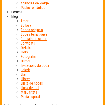
Agències de viatge
Packs romàntics
Fòrums
Blog
Amor
Bellesa
Bodes originals
Bodes temàtiques
Comiats de solter
Convidats
Detalls
Flors
Fotografia
Humor
Invitacions de boda
Joieria
Llar
Llibres
Llista de noces
Lluna de mel
Manualitats
Moda nupcial