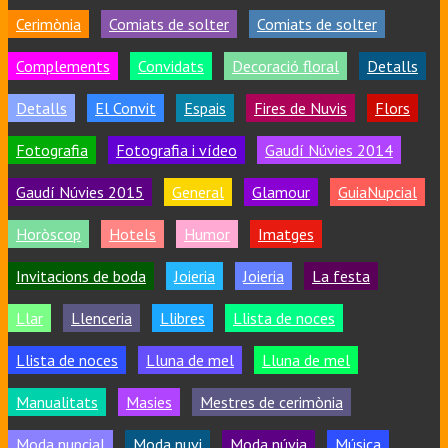
Cerimònia
Comiats de solter
Comiats de solter
Complements
Convidats
Decoració floral
Detalls
Detalls
El Convit
Espais
Fires de Nuvis
Flors
Fotografia
Fotografia i vídeo
Gaudí Núvies 2014
Gaudí Núvies 2015
General
Glamour
GuiaNupcial
Horòscop
Hotels
Humor
Imatges
Invitacions de boda
Joieria
Joieria
La festa
Llar
Llenceria
Llibres
Llista de noces
Llista de noces
Lluna de mel
Lluna de mel
Manualitats
Masies
Mestres de cerimònia
Moda nupcial
Moda nuvi
Moda núvia
Música