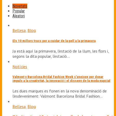
Novetats
Popular
Aleatori
Bellesa
,
Blog
Els 10 millors trucs per a cuidar de la pell a la primavera
Ja està aquí la primavera, l'estació de la llum, les flors i,
segons la dita popular, l'estació…
Notícies
Valmont y Barcelona Bridal Fashion Week s’uneixen per donar
impuls a la creativitat, la innovació i el disseny de la moda nupcial
Les dues marques es fonen en la nova denominació de
l'esdeveniment: Valmont Barcelona Bridal Fashion…
Bellesa
,
Blog