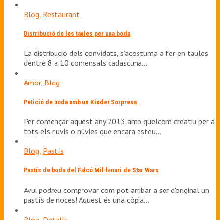
Blog
,
Restaurant
Distribució de les taules per una boda
La distribució dels convidats, s’acostuma a fer en taules
d’entre 8 a 10 comensals cadascuna…
Amor
,
Blog
Petició de boda amb un Kinder Sorpresa
Per començar aquest any 2013 amb quelcom creatiu per a
tots els nuvis o núvies que encara esteu…
Blog
,
Pastís
Pastís de boda del Falcó Mil·lenari de Star Wars
Avui podreu comprovar com pot arribar a ser d'original un
pastís de noces! Aquest és una còpia…
Blog
,
Detalls