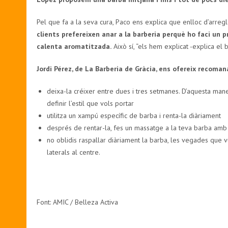
Pel que fa a la seva cura, Paco ens explica que enlloc d’arreg
clients prefereixen anar a la barberia perquè ho faci un p
calenta aromatitzada.
Això sí, “els hem explicat -explica el
Jordi Pérez, de La Barberia de Gràcia, ens ofereix recoman
deixa-la créixer entre dues i tres setmanes. D’aquesta man
definir l’estil que vols portar
utilitza un xampú específic de barba i renta-la diàriament
després de rentar-la, fes un massatge a la teva barba amb 
no oblidis raspallar diàriament la barba, les vegades que 
laterals al centre.
Font: AMIC / Belleza Activa