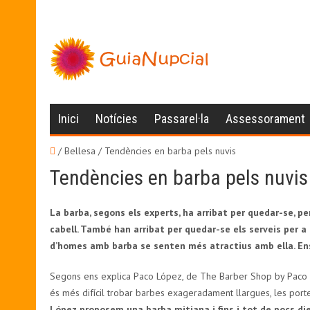
Inici
Notícies
Passarel·la
Assessorament
/ Bellesa /
Tendències en barba pels nuvis
Tendències en barba pels nuvis
La barba, segons els experts, ha arribat per quedar-se, pe
cabell. També han arribat per quedar-se els serveis per a 
d’homes amb barba se senten més atractius amb ella. Ens
Segons ens explica Paco López, de The Barber Shop by Paco Ló
és més difícil trobar barbes exageradament llargues, les port
López proposem una barba mitjana i fins i tot de pocs die