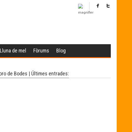
Lluna de mel
Fòrums
Blog
oro de Bodes | Últimes entrades: