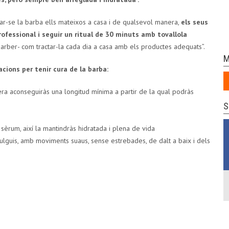
lar-se la barba ells mateixos a casa i de qualsevol manera,
els seus
rofessional i seguir un ritual de 30 minuts amb tovallola
 barber- com tractar-la cada dia a casa amb els productes adequats”.
M
acions per tenir cura de la barba:
era aconseguiràs una longitud mínima a partir de la qual podràs
S
sèrum, així la mantindràs hidratada i plena de vida
vulguis, amb moviments suaus, sense estrebades, de dalt a baix i dels