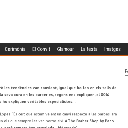
Cerimònia
El Convit
Glamour
La festa
Imatges
F
rò les tendències van canviant, igual que ho fan en els talls de
la seva cura en les barberies, segons ens expliquen, el 80%
 ho expliquen veritables especialistes…
pez: “És cert que estem veient un canvi respecte a les barbes, ara
en els que sempre les van portar així.
A The Barber Shop by Paco
s, però sempre ben arreglada i hidratada”.