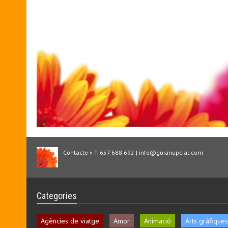
Contacte » T. 657 688 692 | info@guianupcial.com
Categories
Agències de viatge
Amor
Animació
Arts gràfiques