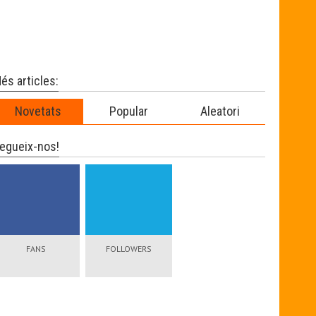
és articles:
Novetats
Popular
Aleatori
egueix-nos!
FANS
FOLLOWERS