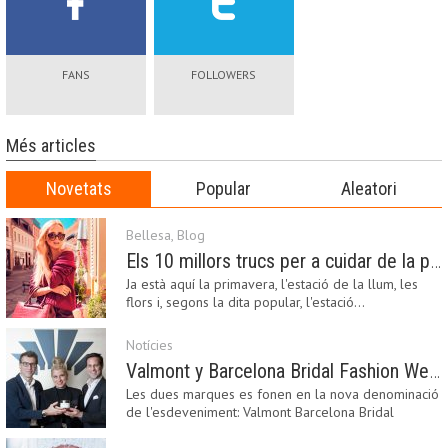
FANS
FOLLOWERS
Més articles
Novetats
Popular
Aleatori
Bellesa
,
Blog
Els 10 millors trucs per a cuidar de la pell a la primavera
Ja està aquí la primavera, l'estació de la llum, les
flors i, segons la dita popular, l'estació…
Notícies
Valmont y Barcelona Bridal Fashion Week s’uneixen per donar impuls a la creativitat, la innovació i el disseny de la moda nupcial
Les dues marques es fonen en la nova denominació
de l'esdeveniment: Valmont Barcelona Bridal
Fashion…