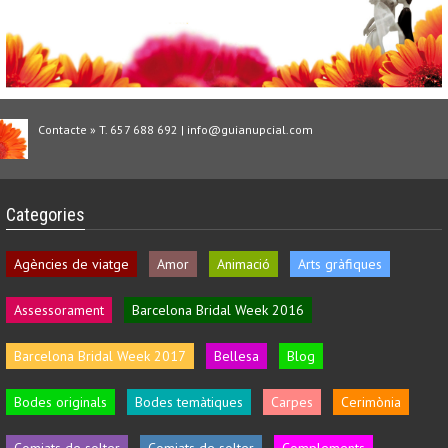
Contacte » T. 657 688 692 | info@guianupcial.com
Categories
Agències de viatge
Amor
Animació
Arts gràfiques
Assessorament
Barcelona Bridal Week 2016
Barcelona Bridal Week 2017
Bellesa
Blog
Bodes originals
Bodes temàtiques
Carpes
Cerimònia
Comiats de solter
Comiats de solter
Complements