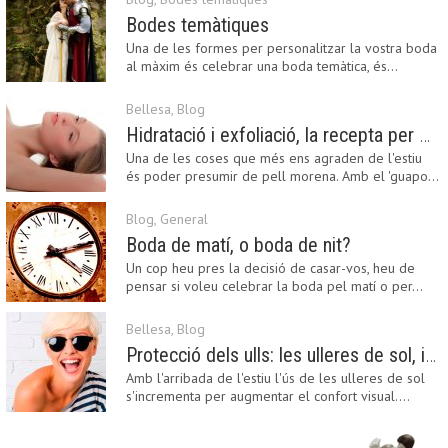
Bodes temàtiques
Una de les formes per personalitzar la vostra boda
al màxim és celebrar una boda temàtica, és…
Bellesa
,
Blog
Hidratació i exfoliació, la recepta per mantenir el bronzejat
Una de les coses que més ens agraden de l'estiu
és poder presumir de pell morena. Amb el 'guapo…
Blog
,
General
Boda de matí, o boda de nit?
Un cop heu pres la decisió de casar-vos, heu de
pensar si voleu celebrar la boda pel matí o per…
Bellesa
,
Blog
Protecció dels ulls: les ulleres de sol, imprescindibles en una boda estiuenca
Amb l'arribada de l'estiu l'ús de les ulleres de sol
s'incrementa per augmentar el confort visual.…