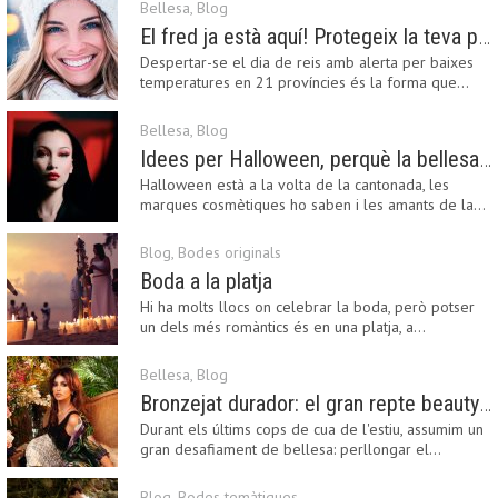
Bellesa
,
Blog
El fred ja està aquí! Protegeix la teva pell amb els nostres consells i propostes
Despertar-se el dia de reis amb alerta per baixes
temperatures en 21 províncies és la forma que…
Bellesa
,
Blog
Idees per Halloween, perquè la bellesa pot ser terrorífica
Halloween està a la volta de la cantonada, les
marques cosmètiques ho saben i les amants de la…
Blog
,
Bodes originals
Boda a la platja
Hi ha molts llocs on celebrar la boda, però potser
un dels més romàntics és en una platja, a…
Bellesa
,
Blog
Bronzejat durador: el gran repte beauty del final de l’estiu
Durant els últims cops de cua de l'estiu, assumim un
gran desafiament de bellesa: perllongar el…
Blog
,
Bodes temàtiques