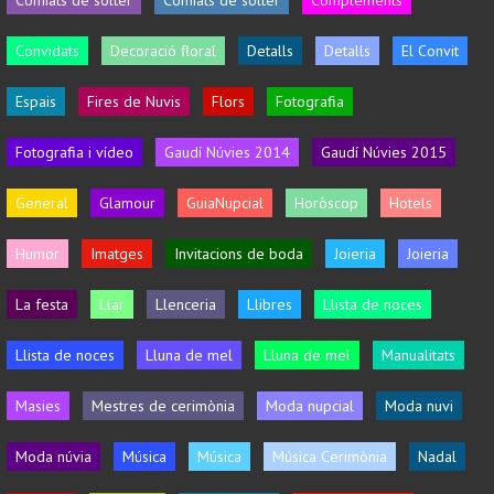
Convidats
Decoració floral
Detalls
Detalls
El Convit
Espais
Fires de Nuvis
Flors
Fotografia
Fotografia i vídeo
Gaudí Núvies 2014
Gaudí Núvies 2015
General
Glamour
GuiaNupcial
Horòscop
Hotels
Humor
Imatges
Invitacions de boda
Joieria
Joieria
La festa
Llar
Llenceria
Llibres
Llista de noces
Llista de noces
Lluna de mel
Lluna de mel
Manualitats
Masies
Mestres de cerimònia
Moda nupcial
Moda nuvi
Moda núvia
Música
Música
Música Cerimònia
Nadal