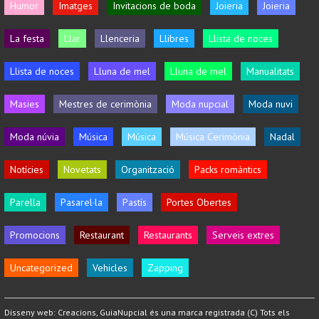
Humor
Imatges
Invitacions de boda
Joieria
Joieria
La festa
Llar
Llenceria
Llibres
Llista de noces
Llista de noces
Lluna de mel
Lluna de mel
Manualitats
Masies
Mestres de cerimònia
Moda nupcial
Moda nuvi
Moda núvia
Música
Música
Música Cerimònia
Nadal
Notícies
Novetats
Organització
Packs romàntics
Parella
Pasarel·la
Pastís
Portes Obertes
Promocions
Restaurant
Restaurants
Serveis extres
Uncategorized
Vehicles
Zapping
Disseny web:
Creacions
, GuiaNupcial és una marca registrada (C) Tots els