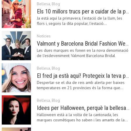
Bellesa
,
Blog
Els 10 millors trucs per a cuidar de la pell a la primavera
Ja està aquí la primavera, l'estació de la llum, les
flors i, segons la dita popular, l'estació…
Notícies
Valmont y Barcelona Bridal Fashion Week s’uneixen per donar impuls a la creativitat, la innovació i el disseny de la moda nupcial
Les dues marques es fonen en la nova denominació
de l'esdeveniment: Valmont Barcelona Bridal
Fashion…
Bellesa
,
Blog
El fred ja està aquí! Protegeix la teva pell amb els nostres consells i propostes
Despertar-se el dia de reis amb alerta per baixes
temperatures en 21 províncies és la forma que…
Bellesa
,
Blog
Idees per Halloween, perquè la bellesa pot ser terrorífica
Halloween està a la volta de la cantonada, les
marques cosmètiques ho saben i les amants de la…