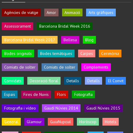
Agències de viatge
Amor
Animació
Arts gràfiques
Assessorament
Barcelona Bridal Week 2016
Barcelona Bridal Week 2017
Bellesa
Blog
Bodes originals
Bodes temàtiques
Carpes
Cerimònia
Comiats de solter
Comiats de solter
Complements
Convidats
Decoració floral
Detalls
Detalls
El Convit
Espais
Fires de Nuvis
Flors
Fotografia
Fotografia i vídeo
Gaudí Núvies 2014
Gaudí Núvies 2015
General
Glamour
GuiaNupcial
Horòscop
Hotels