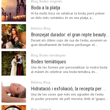
Blog
,
Bodes originals
Boda a la platja
Hi ha molts llocs on celebrar la boda, però potser
un dels més romàntics és en una platja, a…
Bellesa
,
Blog
Bronzejat durador: el gran repte beauty del final de l’estiu
Durant els últims cops de cua de l'estiu, assumim un
gran desafiament de bellesa: perllongar el…
Blog
,
Bodes temàtiques
Bodes temàtiques
Una de les formes per personalitzar la vostra boda
al màxim és celebrar una boda temàtica, és…
Bellesa
,
Blog
Hidratació i exfoliació, la recepta per mantenir el bronzejat
Una de les coses que més ens agraden de l'estiu
és poder presumir de pell morena. Amb el 'guapo…
Blog
,
General