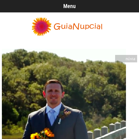
Menu
núvia