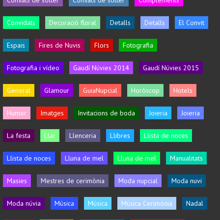
Convidats
Decoració floral
Detalls
Detalls
El Convit
Espais
Fires de Nuvis
Flors
Fotografia
Fotografia i vídeo
Gaudí Núvies 2014
Gaudí Núvies 2015
General
Glamour
GuiaNupcial
Horòscop
Hotels
Humor
Imatges
Invitacions de boda
Joieria
Joieria
La festa
Llar
Llenceria
Llibres
Llista de noces
Llista de noces
Lluna de mel
Lluna de mel
Manualitats
Masies
Mestres de cerimònia
Moda nupcial
Moda nuvi
Moda núvia
Música
Música
Música Cerimònia
Nadal