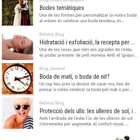
Bodes temàtiques
Una de les formes per personalitzar la vostra boda
al màxim és celebrar una boda temàtica, és…
Bellesa
,
Blog
Hidratació i exfoliació, la recepta per mantenir el bronzejat
Una de les coses que més ens agraden de l'estiu
és poder presumir de pell morena. Amb el 'guapo…
Blog
,
General
Boda de matí, o boda de nit?
Un cop heu pres la decisió de casar-vos, heu de
pensar si voleu celebrar la boda pel matí o per…
Bellesa
,
Blog
Protecció dels ulls: les ulleres de sol, imprescindibles en una boda estiuenca
Amb l'arribada de l'estiu l'ús de les ulleres de sol
s'incrementa per augmentar el confort visual.…