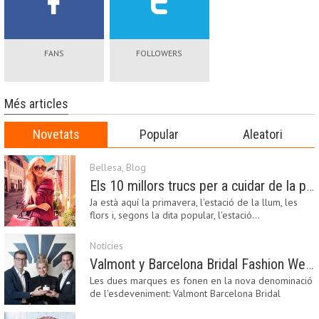
FANS
FOLLOWERS
Més articles
Novetats
Popular
Aleatori
Bellesa
,
Blog
Els 10 millors trucs per a cuidar de la pell a la primavera
Ja està aquí la primavera, l'estació de la llum, les
flors i, segons la dita popular, l'estació…
Notícies
Valmont y Barcelona Bridal Fashion Week s’uneixen per donar impuls a la creativitat, la innovació i el disseny de la moda nupcial
Les dues marques es fonen en la nova denominació
de l'esdeveniment: Valmont Barcelona Bridal
Fashion…