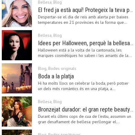
Bellesa
,
Blog
El fred ja està aquí! Protegeix la teva pell amb els nostres consells i propostes
Despertar-se el dia de reis amb alerta per baixes
temperatures en 21 províncies és la forma que…
Bellesa
,
Blog
Idees per Halloween, perquè la bellesa pot ser terrorífica
Halloween està a la volta de la cantonada, les
marques cosmètiques ho saben i les amants de la…
Blog
,
Bodes originals
Boda a la platja
Hi ha molts llocs on celebrar la boda, però potser
un dels més romàntics és en una platja, a…
Bellesa
,
Blog
Bronzejat durador: el gran repte beauty del final de l’estiu
Durant els últims cops de cua de l'estiu, assumim un
gran desafiament de bellesa: perllongar el…
Blog
,
Bodes temàtiques