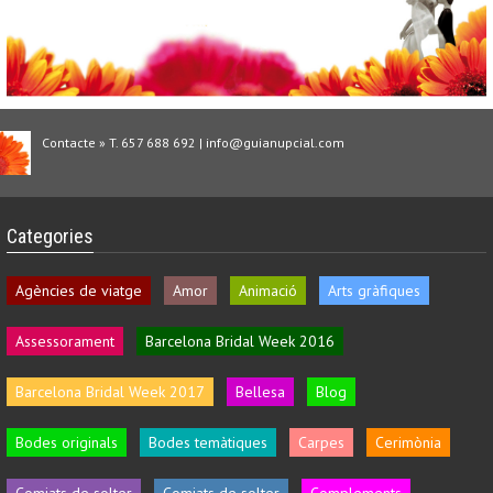
Contacte » T. 657 688 692 | info@guianupcial.com
Categories
Agències de viatge
Amor
Animació
Arts gràfiques
Assessorament
Barcelona Bridal Week 2016
Barcelona Bridal Week 2017
Bellesa
Blog
Bodes originals
Bodes temàtiques
Carpes
Cerimònia
Comiats de solter
Comiats de solter
Complements