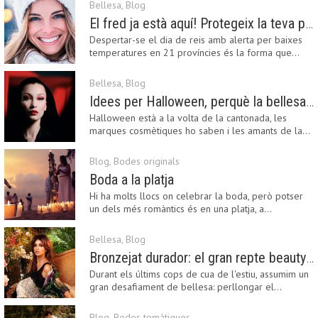
Bellesa
,
Blog
El fred ja està aquí! Protegeix la teva pell amb els nostres consells i propostes
Despertar-se el dia de reis amb alerta per baixes
temperatures en 21 províncies és la forma que…
Bellesa
,
Blog
Idees per Halloween, perquè la bellesa pot ser terrorífica
Halloween està a la volta de la cantonada, les
marques cosmètiques ho saben i les amants de la…
Blog
,
Bodes originals
Boda a la platja
Hi ha molts llocs on celebrar la boda, però potser
un dels més romàntics és en una platja, a…
Bellesa
,
Blog
Bronzejat durador: el gran repte beauty del final de l’estiu
Durant els últims cops de cua de l'estiu, assumim un
gran desafiament de bellesa: perllongar el…
Blog
,
Bodes temàtiques