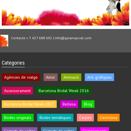
Contacte » T. 657 688 692 | info@guianupcial.com
Categories
Agències de viatge
Amor
Animació
Arts gràfiques
Assessorament
Barcelona Bridal Week 2016
Barcelona Bridal Week 2017
Bellesa
Blog
Bodes originals
Bodes temàtiques
Carpes
Cerimònia
Comiats de solter
Comiats de solter
Complements