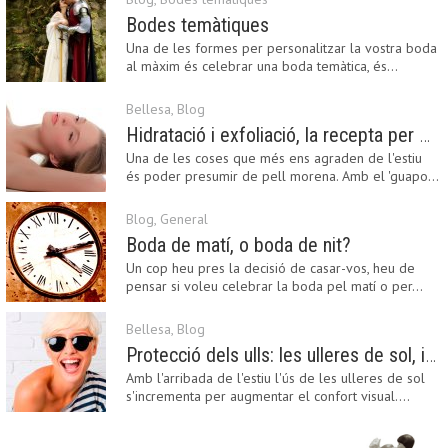
Bodes temàtiques
Una de les formes per personalitzar la vostra boda
al màxim és celebrar una boda temàtica, és…
Bellesa
,
Blog
Hidratació i exfoliació, la recepta per mantenir el bronzejat
Una de les coses que més ens agraden de l'estiu
és poder presumir de pell morena. Amb el 'guapo…
Blog
,
General
Boda de matí, o boda de nit?
Un cop heu pres la decisió de casar-vos, heu de
pensar si voleu celebrar la boda pel matí o per…
Bellesa
,
Blog
Protecció dels ulls: les ulleres de sol, imprescindibles en una boda estiuenca
Amb l'arribada de l'estiu l'ús de les ulleres de sol
s'incrementa per augmentar el confort visual.…