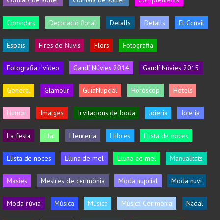
Convidats
Decoració floral
Detalls
Detalls
El Convit
Espais
Fires de Nuvis
Flors
Fotografia
Fotografia i vídeo
Gaudí Núvies 2014
Gaudí Núvies 2015
General
Glamour
GuiaNupcial
Horòscop
Hotels
Humor
Imatges
Invitacions de boda
Joieria
Joieria
La festa
Llar
Llenceria
Llibres
Llista de noces
Llista de noces
Lluna de mel
Lluna de mel
Manualitats
Masies
Mestres de cerimònia
Moda nupcial
Moda nuvi
Moda núvia
Música
Música
Música Cerimònia
Nadal