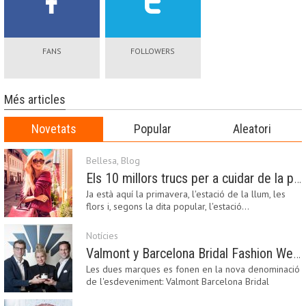
FANS
FOLLOWERS
Més articles
Novetats
Popular
Aleatori
Bellesa
,
Blog
Els 10 millors trucs per a cuidar de la pell a la primavera
Ja està aquí la primavera, l'estació de la llum, les
flors i, segons la dita popular, l'estació…
Notícies
Valmont y Barcelona Bridal Fashion Week s’uneixen per donar impuls a la creativitat, la innovació i el disseny de la moda nupcial
Les dues marques es fonen en la nova denominació
de l'esdeveniment: Valmont Barcelona Bridal
Fashion…