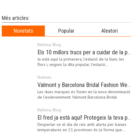
Més articles:
Novetats
Popular
Aleatori
Bellesa
,
Blog
Els 10 millors trucs per a cuidar de la pell a la primavera
Ja està aquí la primavera, l'estació de la llum, les
flors i, segons la dita popular, l'estació…
Notícies
Valmont y Barcelona Bridal Fashion Week s’uneixen per donar impuls a la creativitat, la innovació i el disseny de la moda nupcial
Les dues marques es fonen en la nova denominació
de l'esdeveniment: Valmont Barcelona Bridal
Fashion…
Bellesa
,
Blog
El fred ja està aquí! Protegeix la teva pell amb els nostres consells i propostes
Despertar-se el dia de reis amb alerta per baixes
temperatures en 21 províncies és la forma que…