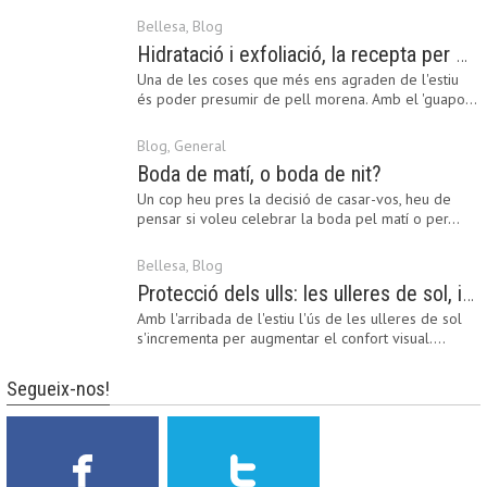
Bellesa
,
Blog
Hidratació i exfoliació, la recepta per mantenir el bronzejat
Una de les coses que més ens agraden de l'estiu
és poder presumir de pell morena. Amb el 'guapo…
Blog
,
General
Boda de matí, o boda de nit?
Un cop heu pres la decisió de casar-vos, heu de
pensar si voleu celebrar la boda pel matí o per…
Bellesa
,
Blog
Protecció dels ulls: les ulleres de sol, imprescindibles en una boda estiuenca
Amb l'arribada de l'estiu l'ús de les ulleres de sol
s'incrementa per augmentar el confort visual.…
Segueix-nos!