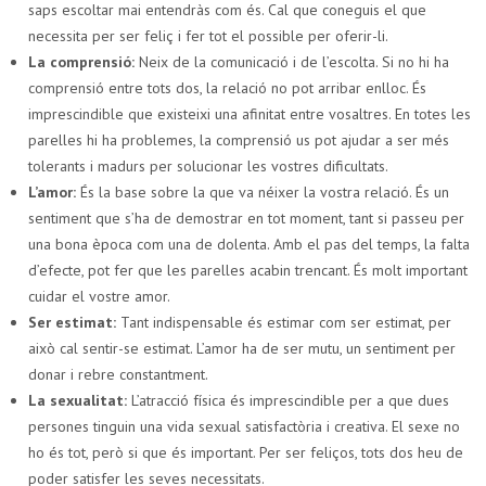
saps escoltar mai entendràs com és. Cal que coneguis el que
necessita per ser feliç i fer tot el possible per oferir-li.
La comprensió:
Neix de la comunicació i de l’escolta. Si no hi ha
comprensió entre tots dos, la relació no pot arribar enlloc. És
imprescindible que existeixi una afinitat entre vosaltres. En totes les
parelles hi ha problemes, la comprensió us pot ajudar a ser més
tolerants i madurs per solucionar les vostres dificultats.
L’amor:
És la base sobre la que va néixer la vostra relació. És un
sentiment que s’ha de demostrar en tot moment, tant si passeu per
una bona època com una de dolenta. Amb el pas del temps, la falta
d’efecte, pot fer que les parelles acabin trencant. És molt important
cuidar el vostre amor.
Ser estimat:
Tant indispensable és estimar com ser estimat, per
això cal sentir-se estimat. L’amor ha de ser mutu, un sentiment per
donar i rebre constantment.
La sexualitat:
L’atracció física és imprescindible per a que dues
persones tinguin una vida sexual satisfactòria i creativa. El sexe no
ho és tot, però si que és important. Per ser feliços, tots dos heu de
poder satisfer les seves necessitats.