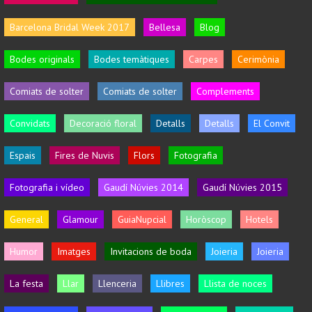
Barcelona Bridal Week 2017
Bellesa
Blog
Bodes originals
Bodes temàtiques
Carpes
Cerimònia
Comiats de solter
Comiats de solter
Complements
Convidats
Decoració floral
Detalls
Detalls
El Convit
Espais
Fires de Nuvis
Flors
Fotografia
Fotografia i vídeo
Gaudí Núvies 2014
Gaudí Núvies 2015
General
Glamour
GuiaNupcial
Horòscop
Hotels
Humor
Imatges
Invitacions de boda
Joieria
Joieria
La festa
Llar
Llenceria
Llibres
Llista de noces