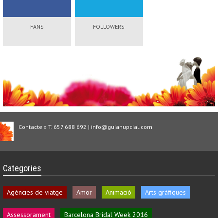
FANS
FOLLOWERS
Contacte » T. 657 688 692 | info@guianupcial.com
Categories
Agències de viatge
Amor
Animació
Arts gràfiques
Assessorament
Barcelona Bridal Week 2016