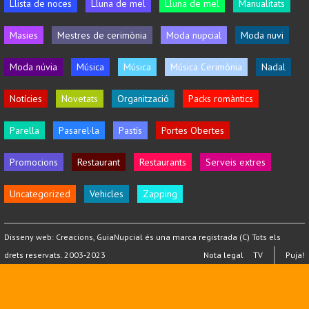
Llista de noces
Lluna de mel
Lluna de mel
Manualitats
Masies
Mestres de cerimònia
Moda nupcial
Moda nuvi
Moda núvia
Música
Música
Música Cerimònia
Nadal
Notícies
Novetats
Organització
Packs romàntics
Parella
Pasarel·la
Pastís
Portes Obertes
Promocions
Restaurant
Restaurants
Serveis extres
Uncategorized
Vehicles
Zapping
Disseny web:
Creacions
, GuiaNupcial és una marca registrada (C) Tots els
drets reservats. 2003-2023
Nota legal
TV
Puja!