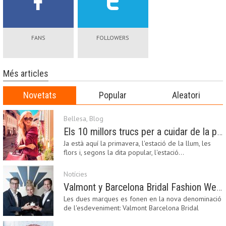
FANS
FOLLOWERS
Més articles
Novetats
Popular
Aleatori
Bellesa
,
Blog
Els 10 millors trucs per a cuidar de la pell a la primavera
Ja està aquí la primavera, l'estació de la llum, les
flors i, segons la dita popular, l'estació…
Notícies
Valmont y Barcelona Bridal Fashion Week s’uneixen per donar impuls a la creativitat, la innovació i el disseny de la moda nupcial
Les dues marques es fonen en la nova denominació
de l'esdeveniment: Valmont Barcelona Bridal
Fashion…