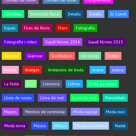
Convidats
Decoració floral
Detalls
Detalls
El Convit
Espais
Fires de Nuvis
Flors
Fotografia
Fotografia i vídeo
Gaudí Núvies 2014
Gaudí Núvies 2015
General
Glamour
GuiaNupcial
Horòscop
Hotels
Humor
Imatges
Invitacions de boda
Joieria
Joieria
La festa
Llar
Llenceria
Llibres
Llista de noces
Llista de noces
Lluna de mel
Lluna de mel
Manualitats
Masies
Mestres de cerimònia
Moda nupcial
Moda nuvi
Moda núvia
Música
Música
Música Cerimònia
Nadal