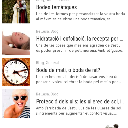
Bodes temàtiques
Una de les formes per personalitzar la vostra boda
al màxim és celebrar una boda temàtica, és…
Bellesa
,
Blog
Hidratació i exfoliació, la recepta per mantenir el bronzejat
Una de les coses que més ens agraden de l'estiu
és poder presumir de pell morena. Amb el 'guapo…
Blog
,
General
Boda de matí, o boda de nit?
Un cop heu pres la decisió de casar-vos, heu de
pensar si voleu celebrar la boda pel matí o per…
Bellesa
,
Blog
Protecció dels ulls: les ulleres de sol, imprescindibles en una boda estiuenca
Amb l'arribada de l'estiu l'ús de les ulleres de sol
s'incrementa per augmentar el confort visual.…