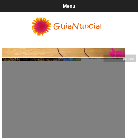
Menu
jerred