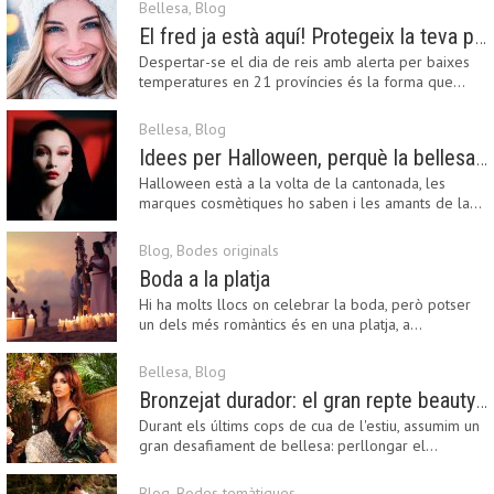
Bellesa
,
Blog
El fred ja està aquí! Protegeix la teva pell amb els nostres consells i propostes
Despertar-se el dia de reis amb alerta per baixes
temperatures en 21 províncies és la forma que…
Bellesa
,
Blog
Idees per Halloween, perquè la bellesa pot ser terrorífica
Halloween està a la volta de la cantonada, les
marques cosmètiques ho saben i les amants de la…
Blog
,
Bodes originals
Boda a la platja
Hi ha molts llocs on celebrar la boda, però potser
un dels més romàntics és en una platja, a…
Bellesa
,
Blog
Bronzejat durador: el gran repte beauty del final de l’estiu
Durant els últims cops de cua de l'estiu, assumim un
gran desafiament de bellesa: perllongar el…
Blog
,
Bodes temàtiques