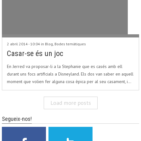
2 abril 2014 - 10:04 in
Blog
,
Bodes temàtiques
Casar-se és un joc
En Jerred va proposar-li a la Stephanie que es casés amb ell
durant uns focs artificials a Disneyland. Els dos van saber en aquell
moment que volien fer alguna cosa èpica per al seu casament, i…
Load more posts
Segueix-nos!