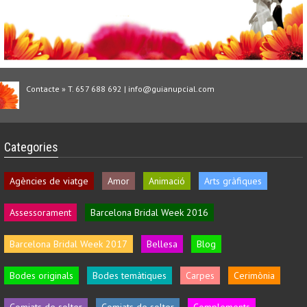
Contacte » T. 657 688 692 | info@guianupcial.com
Categories
Agències de viatge
Amor
Animació
Arts gràfiques
Assessorament
Barcelona Bridal Week 2016
Barcelona Bridal Week 2017
Bellesa
Blog
Bodes originals
Bodes temàtiques
Carpes
Cerimònia
Comiats de solter
Comiats de solter
Complements