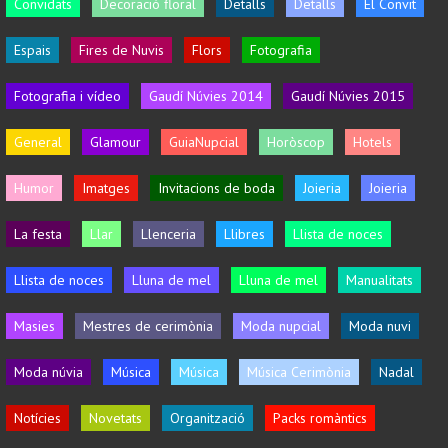
Convidats
Decoració floral
Detalls
Detalls
El Convit
Espais
Fires de Nuvis
Flors
Fotografia
Fotografia i vídeo
Gaudí Núvies 2014
Gaudí Núvies 2015
General
Glamour
GuiaNupcial
Horòscop
Hotels
Humor
Imatges
Invitacions de boda
Joieria
Joieria
La festa
Llar
Llenceria
Llibres
Llista de noces
Llista de noces
Lluna de mel
Lluna de mel
Manualitats
Masies
Mestres de cerimònia
Moda nupcial
Moda nuvi
Moda núvia
Música
Música
Música Cerimònia
Nadal
Notícies
Novetats
Organització
Packs romàntics