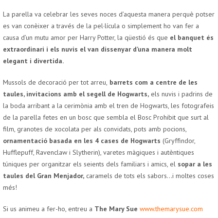
La parella va celebrar les seves noces d’aquesta manera perquè potser
es van conèixer a través de la pel·lícula o simplement ho van fer a
causa d’un mutu amor per Harry Potter, la qüestió és que
el banquet és
extraordinari i els nuvis el van dissenyar d’una manera molt
elegant i divertida.
Mussols de decoració per tot arreu,
barrets com a centre de les
taules, invitacions amb el segell de Hogwarts,
els nuvis i padrins de
la boda arribant a la cerimònia amb el tren de Hogwarts, les fotografeis
de la parella fetes en un bosc que sembla el Bosc Prohibit que surt al
film, granotes de xocolata per als convidats, pots amb pocions,
ornamentació basada en les 4 cases de Hogwarts
(Gryffindor,
Hufflepuff, Ravenclaw i Slytherin), varetes màgiques i autèntiques
túniques per organitzar els seients dels familiars i amics, el
sopar a les
taules del Gran Menjador,
caramels de tots els sabors…i moltes coses
més!
Si us animeu a fer-ho, entreu a
The Mary Sue
www.themarysue.com