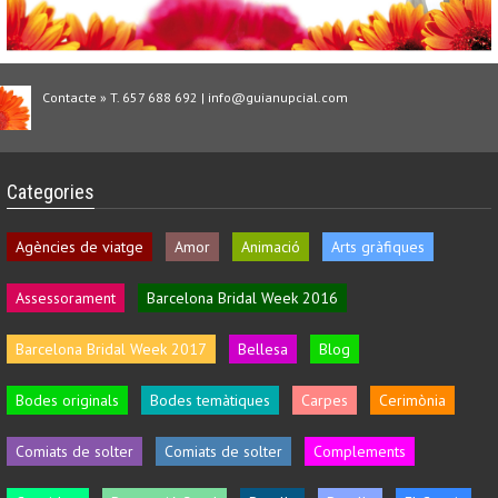
Contacte » T. 657 688 692 | info@guianupcial.com
Categories
Agències de viatge
Amor
Animació
Arts gràfiques
Assessorament
Barcelona Bridal Week 2016
Barcelona Bridal Week 2017
Bellesa
Blog
Bodes originals
Bodes temàtiques
Carpes
Cerimònia
Comiats de solter
Comiats de solter
Complements