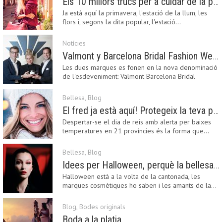
Els 10 millors trucs per a cuidar de la pell a la primavera
Ja està aquí la primavera, l'estació de la llum, les
flors i, segons la dita popular, l'estació…
Notícies
Valmont y Barcelona Bridal Fashion Week s’uneixen per donar impuls a la creativitat, la innovació i el disseny de la moda nupcial
Les dues marques es fonen en la nova denominació
de l'esdeveniment: Valmont Barcelona Bridal
Fashion…
Bellesa
,
Blog
El fred ja està aquí! Protegeix la teva pell amb els nostres consells i propostes
Despertar-se el dia de reis amb alerta per baixes
temperatures en 21 províncies és la forma que…
Bellesa
,
Blog
Idees per Halloween, perquè la bellesa pot ser terrorífica
Halloween està a la volta de la cantonada, les
marques cosmètiques ho saben i les amants de la…
Blog
,
Bodes originals
Boda a la platja