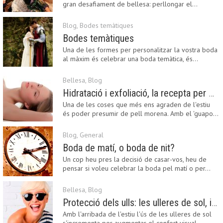
gran desafiament de bellesa: perllongar el…
Blog
,
Bodes temàtiques
Bodes temàtiques
Una de les formes per personalitzar la vostra boda
al màxim és celebrar una boda temàtica, és…
Bellesa
,
Blog
Hidratació i exfoliació, la recepta per mantenir el bronzejat
Una de les coses que més ens agraden de l'estiu
és poder presumir de pell morena. Amb el 'guapo…
Blog
,
General
Boda de matí, o boda de nit?
Un cop heu pres la decisió de casar-vos, heu de
pensar si voleu celebrar la boda pel matí o per…
Bellesa
,
Blog
Protecció dels ulls: les ulleres de sol, imprescindibles en una boda estiuenca
Amb l'arribada de l'estiu l'ús de les ulleres de sol