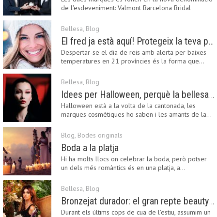
de l'esdeveniment: Valmont Barcelona Bridal
Fashion…
Bellesa
,
Blog
El fred ja està aquí! Protegeix la teva pell amb els nostres consells i propostes
Despertar-se el dia de reis amb alerta per baixes
temperatures en 21 províncies és la forma que…
Bellesa
,
Blog
Idees per Halloween, perquè la bellesa pot ser terrorífica
Halloween està a la volta de la cantonada, les
marques cosmètiques ho saben i les amants de la…
Blog
,
Bodes originals
Boda a la platja
Hi ha molts llocs on celebrar la boda, però potser
un dels més romàntics és en una platja, a…
Bellesa
,
Blog
Bronzejat durador: el gran repte beauty del final de l’estiu
Durant els últims cops de cua de l'estiu, assumim un