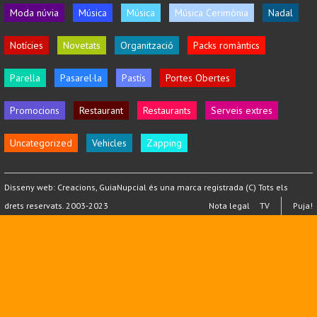
Moda núvia
Música
Música
Música Cerimònia
Nadal
Notícies
Novetats
Organització
Packs romàntics
Parella
Pasarel·la
Pastís
Portes Obertes
Promocions
Restaurant
Restaurants
Serveis extres
Uncategorized
Vehicles
Zapping
Disseny web:
Creacions
, GuiaNupcial és una marca registrada (C) Tots els
drets reservats. 2003-2023
Nota legal
TV
Puja!