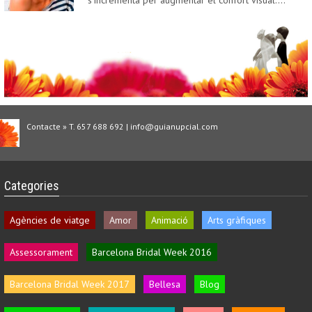
s'incrementa per augmentar el confort visual.…
Contacte » T. 657 688 692 | info@guianupcial.com
Categories
Agències de viatge
Amor
Animació
Arts gràfiques
Assessorament
Barcelona Bridal Week 2016
Barcelona Bridal Week 2017
Bellesa
Blog