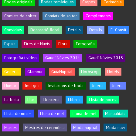
Bodes originals
Bodes temàtiques
Carpes
Cerimònia
Comiats de solter
Comiats de solter
Complements
Convidats
Decoració floral
Detalls
Detalls
El Convit
Espais
Fires de Nuvis
Flors
Fotografia
Fotografia i vídeo
Gaudí Núvies 2014
Gaudí Núvies 2015
General
Glamour
GuiaNupcial
Horòscop
Hotels
Humor
Imatges
Invitacions de boda
Joieria
Joieria
La festa
Llar
Llenceria
Llibres
Llista de noces
Llista de noces
Lluna de mel
Lluna de mel
Manualitats
Masies
Mestres de cerimònia
Moda nupcial
Moda nuvi