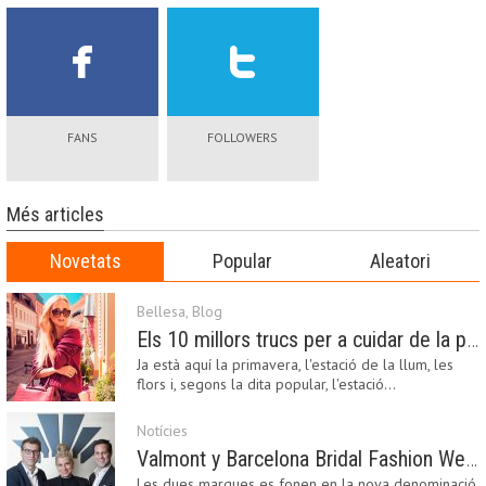
FANS
FOLLOWERS
Més articles
Novetats
Popular
Aleatori
Bellesa
,
Blog
Els 10 millors trucs per a cuidar de la pell a la primavera
Ja està aquí la primavera, l'estació de la llum, les
flors i, segons la dita popular, l'estació…
Notícies
Valmont y Barcelona Bridal Fashion Week s’uneixen per donar impuls a la creativitat, la innovació i el disseny de la moda nupcial
Les dues marques es fonen en la nova denominació