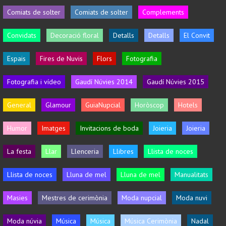
Comiats de solter
Comiats de solter
Complements
Convidats
Decoració floral
Detalls
Detalls
El Convit
Espais
Fires de Nuvis
Flors
Fotografia
Fotografia i vídeo
Gaudí Núvies 2014
Gaudí Núvies 2015
General
Glamour
GuiaNupcial
Horòscop
Hotels
Humor
Imatges
Invitacions de boda
Joieria
Joieria
La festa
Llar
Llenceria
Llibres
Llista de noces
Llista de noces
Lluna de mel
Lluna de mel
Manualitats
Masies
Mestres de cerimònia
Moda nupcial
Moda nuvi
Moda núvia
Música
Música
Música Cerimònia
Nadal