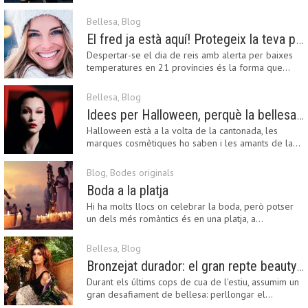
Fashion…
Bellesa
,
Blog
El fred ja està aquí! Protegeix la teva pell amb els nostres consells i propostes
Despertar-se el dia de reis amb alerta per baixes
temperatures en 21 províncies és la forma que…
Bellesa
,
Blog
Idees per Halloween, perquè la bellesa pot ser terrorífica
Halloween està a la volta de la cantonada, les
marques cosmètiques ho saben i les amants de la…
Blog
,
Bodes originals
Boda a la platja
Hi ha molts llocs on celebrar la boda, però potser
un dels més romàntics és en una platja, a…
Bellesa
,
Blog
Bronzejat durador: el gran repte beauty del final de l’estiu
Durant els últims cops de cua de l'estiu, assumim un
gran desafiament de bellesa: perllongar el…