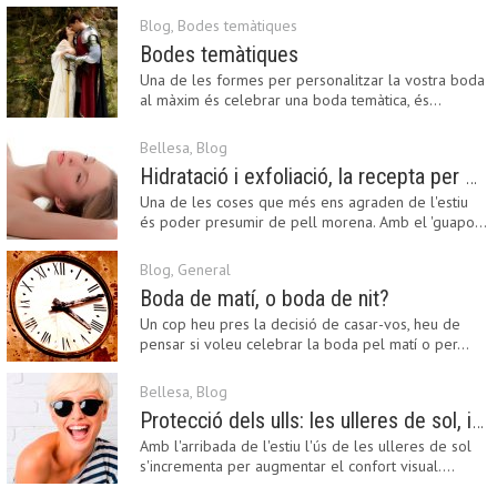
Blog
,
Bodes temàtiques
Bodes temàtiques
Una de les formes per personalitzar la vostra boda
al màxim és celebrar una boda temàtica, és…
Bellesa
,
Blog
Hidratació i exfoliació, la recepta per mantenir el bronzejat
Una de les coses que més ens agraden de l'estiu
és poder presumir de pell morena. Amb el 'guapo…
Blog
,
General
Boda de matí, o boda de nit?
Un cop heu pres la decisió de casar-vos, heu de
pensar si voleu celebrar la boda pel matí o per…
Bellesa
,
Blog
Protecció dels ulls: les ulleres de sol, imprescindibles en una boda estiuenca
Amb l'arribada de l'estiu l'ús de les ulleres de sol
s'incrementa per augmentar el confort visual.…