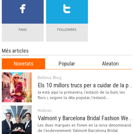
FANS
FOLLOWERS
Més articles
Novetats
Popular
Aleatori
Bellesa
,
Blog
Els 10 millors trucs per a cuidar de la pell a la primavera
Ja està aquí la primavera, l'estació de la llum, les
flors i, segons la dita popular, l'estació…
Notícies
Valmont y Barcelona Bridal Fashion Week s’uneixen per donar impuls a la creativitat, la innovació i el disseny de la moda nupcial
Les dues marques es fonen en la nova denominació
de l'esdeveniment: Valmont Barcelona Bridal