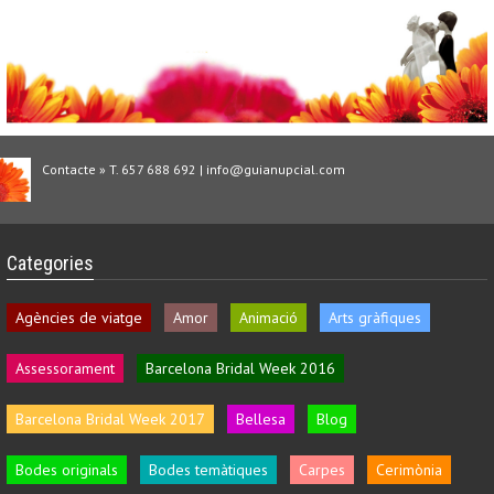
Contacte » T. 657 688 692 | info@guianupcial.com
Categories
Agències de viatge
Amor
Animació
Arts gràfiques
Assessorament
Barcelona Bridal Week 2016
Barcelona Bridal Week 2017
Bellesa
Blog
Bodes originals
Bodes temàtiques
Carpes
Cerimònia